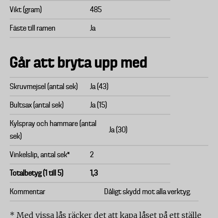
Vikt (gram)
485
Fäste till ramen
Ja
Går att bryta upp med
Skruvmejsel (antal sek)
Ja (43)
Bultsax (antal sek)
Ja (15)
Kylspray och hammare (antal
Ja (30)
sek)
Vinkelslip, antal sek*
2
Totalbetyg (1 till 5)
1,3
Kommentar
Dåligt skydd mot alla verktyg.
* Med vissa lås räcker det att kapa låset på ett ställe