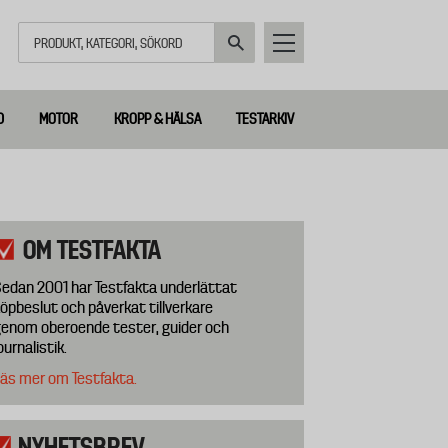
Sök
D
MOTOR
KROPP & HÄLSA
TESTARKIV
OM TESTFAKTA
edan 2001 har Testfakta underlättat
öpbeslut och påverkat tillverkare
enom oberoende tester, guider och
ournalistik.
äs mer om Testfakta.
NYHETSBREV