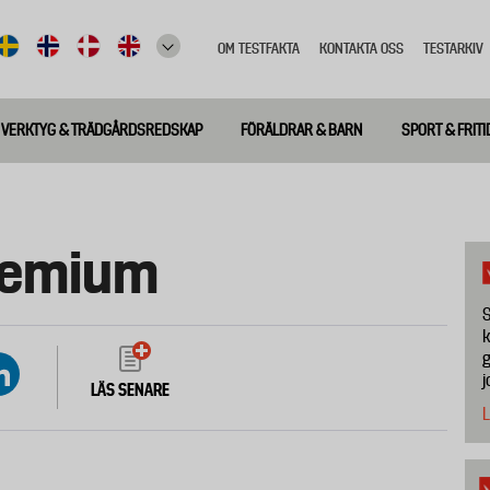
OM TESTFAKTA
KONTAKTA OSS
TESTARKIV
Top
meny
VERKTYG & TRÄDGÅRDSREDSKAP
FÖRÄLDRAR & BARN
SPORT & FRITI
remium
S
k
g
j
LÄS SENARE
L