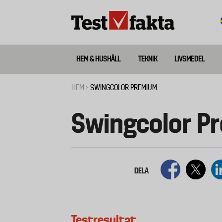
Hoppa
till
huvudinnehåll
HEM & HUSHÅLL
TEKNIK
LIVSMEDEL
Huvudmeny
ny
HEM
SWINGCOLOR PREMIUM
Länkstig
Swingcolor P
DELA
Testresultat