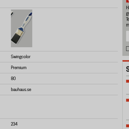
H
g
T
m
Swingcolor
Premium
80
bauhaus.se
234