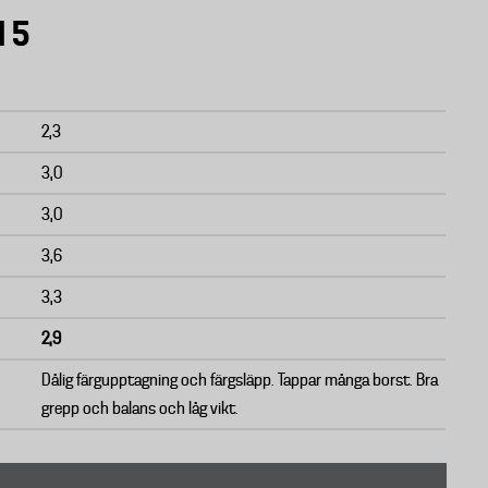
l 5
2,3
3,0
3,0
3,6
3,3
2,9
Dålig färgupptagning och färgsläpp. Tappar många borst. Bra
grepp och balans och låg vikt.