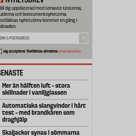
åll dig uppdaterad med senaste testerna,
uiderna och konsumentnyheterna.
estfaktas nyhetsbrev kommer en gång i
ånaden.
Jag accepterar Testfaktas allmänna
användarvillkor
SENASTE
Mer än hälften luft – stora
skillnader i vaniljglassen
Automatiska slangvindor i hårt
test – med brandkåren som
draghjälp
Skaljackor synas i sömmarna