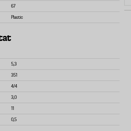
67
Plastic
tat
5,3
351
4/4
3,0
11
0,5