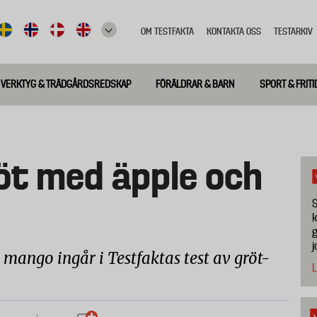
OM TESTFAKTA
KONTAKTA OSS
TESTARKIV
Top
meny
VERKTYG & TRÄDGÅRDSREDSKAP
FÖRÄLDRAR & BARN
SPORT & FRITI
öt med äpple och
S
k
g
j
mango ingår i Testfaktas test av gröt-
L