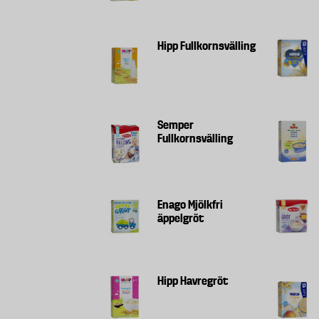
Hipp Fullkornsvälling
Semper
Fullkornsvälling
Enago Mjölkfri
äppelgröt
Hipp Havregröt