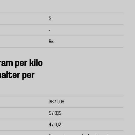
5
-
Ris
ram per kilo
alter per
36 / 1,08
5 / 0,15
4 / 0,12