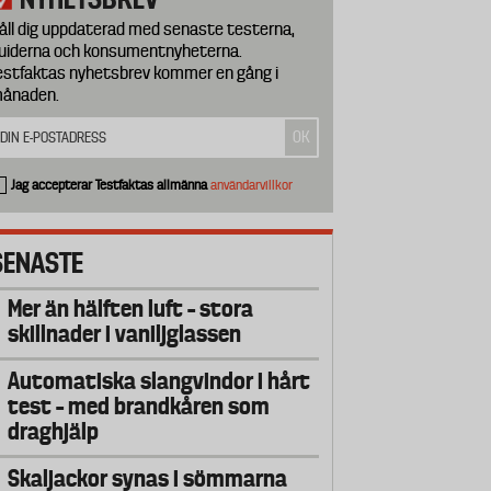
åll dig uppdaterad med senaste testerna,
uiderna och konsumentnyheterna.
estfaktas nyhetsbrev kommer en gång i
ånaden.
Jag accepterar Testfaktas allmänna
användarvillkor
SENASTE
Mer än hälften luft – stora
skillnader i vaniljglassen
Automatiska slangvindor i hårt
test – med brandkåren som
draghjälp
Skaljackor synas i sömmarna