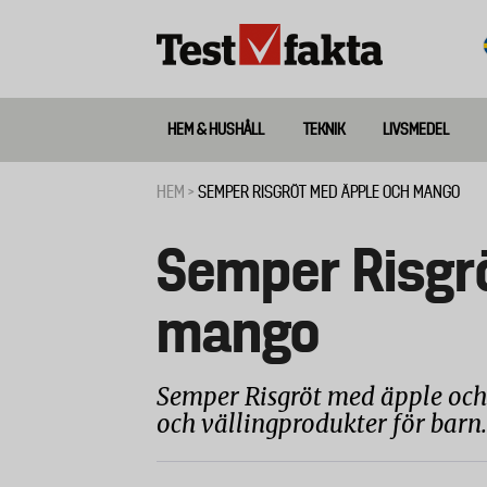
Hoppa
till
huvudinnehåll
HEM & HUSHÅLL
TEKNIK
LIVSMEDEL
Huvudmeny
ny
HEM
SEMPER RISGRÖT MED ÄPPLE OCH MANGO
Länkstig
Semper Risgr
mango
Semper Risgröt med äpple och 
och vällingprodukter för barn.