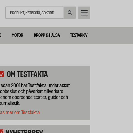
Sök
D
MOTOR
KROPP & HÄLSA
TESTARKIV
OM TESTFAKTA
edan 2001 har Testfakta underlättat
öpbeslut och påverkat tillverkare
enom oberoende tester, guider och
ournalistik.
äs mer om Testfakta.
NYHETSBREV