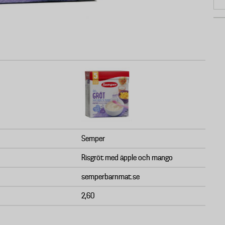
Semper
Risgröt med äpple och mango
semperbarnmat.se
2,60