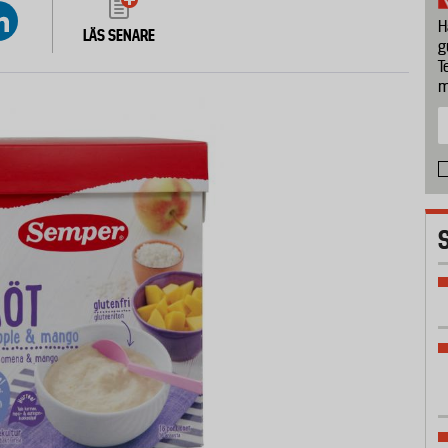
H
LÄS SENARE
g
T
m