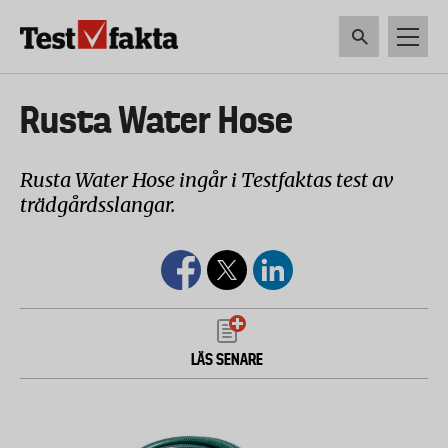
Hoppa
till
huvudinnehåll
HEM & HUSHÅLL
TEKNIK
LIVSMEDEL
VERKTYG & TRÄDGÅRDSREDSK
Huvudmeny
Rusta Water Hose
ny
Rusta Water Hose ingår i Testfaktas test av
trädgårdsslangar.
LÄS SENARE