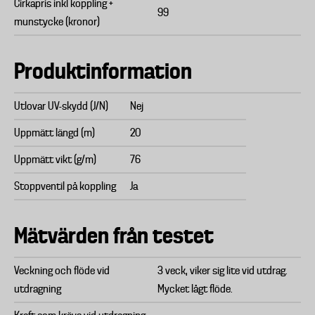
Cirkapris inkl koppling +
99
munstycke (kronor)
Produktinformation
Utlovar UV-skydd (J/N)
Nej
Uppmätt längd (m)
20
Uppmätt vikt (g/m)
76
Stoppventil på koppling
Ja
Mätvärden från testet
Veckning och flöde vid
3 veck, viker sig lite vid utdrag.
utdragning
Mycket lågt flöde.