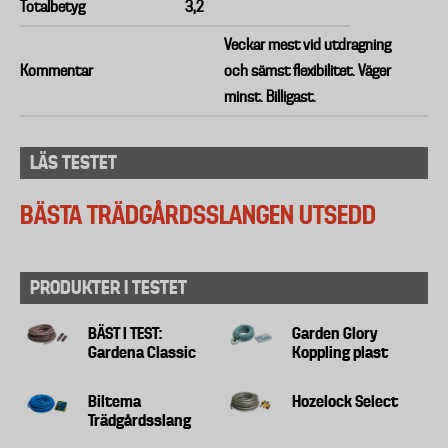
Totalbetyg
3,2
Veckar mest vid utdragning
Kommentar
och sämst flexibilitet. Väger
minst. Billigast.
LÄS TESTET
BÄSTA TRÄDGÅRDSSLANGEN UTSEDD
PRODUKTER I TESTET
BÄST I TEST:
Garden Glory
Gardena Classic
Koppling plast
Biltema
Hozelock Select
Trädgårdsslang