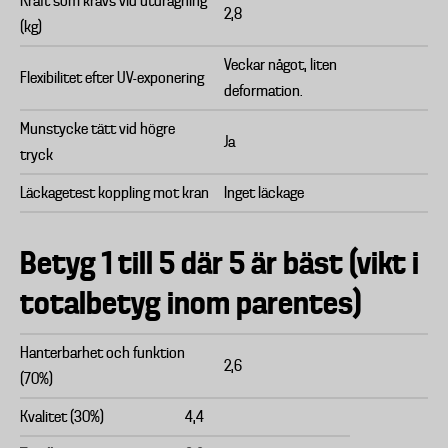
Kraft som krävs vid utdragning
2,8
(kg)
Veckar något, liten
Flexibilitet efter UV-exponering
deformation.
Munstycke tätt vid högre
Ja
tryck
Läckagetest koppling mot kran
Inget läckage
Betyg 1 till 5 där 5 är bäst (vikt i
totalbetyg inom parentes)
Hanterbarhet och funktion
2,6
(70%)
Kvalitet (30%)
4,4