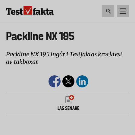
Hoppa
till
huvudinnehåll
HEM & HUSHÅLL
TEKNIK
LIVSMEDEL
VERKTYG & TRÄDGÅRDSREDSK
Huvudmeny
Packline NX 195
ny
Packline NX 195 ingår i Testfaktas krocktest
av takboxar.
LÄS SENARE