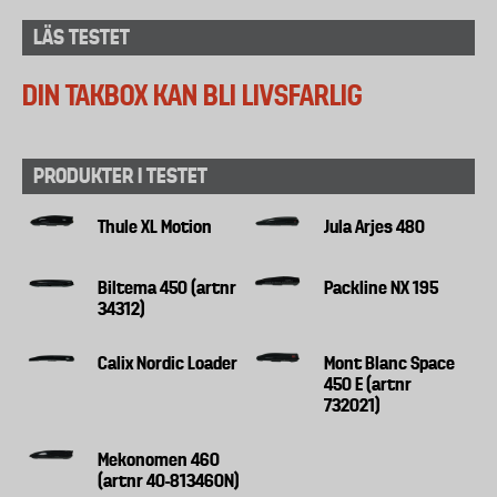
LÄS TESTET
DIN TAKBOX KAN BLI LIVSFARLIG
PRODUKTER I TESTET
Thule XL Motion
Jula Arjes 480
Biltema 450 (artnr
Packline NX 195
34312)
Calix Nordic Loader
Mont Blanc Space
450 E (artnr
732021)
Mekonomen 460
(artnr 40-813460N)