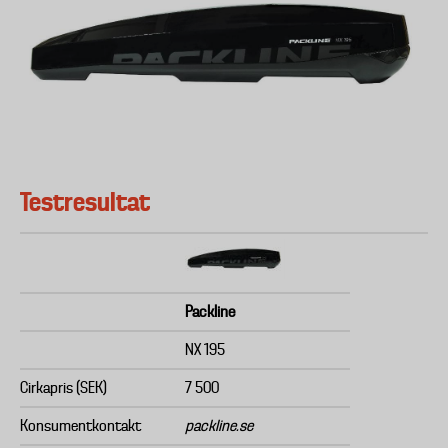
Testresultat
Packline
NX 195
Cirkapris (SEK)
7 500
Konsumentkontakt
packline.se