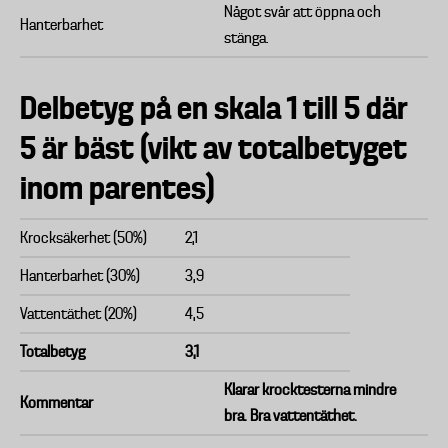
Något svår att öppna och
Hanterbarhet
stänga.
Delbetyg på en skala 1 till 5 där
5 är bäst (vikt av totalbetyget
inom parentes)
Krocksäkerhet (50%)
2,1
Hanterbarhet (30%)
3,9
Vattentäthet (20%)
4,5
Totalbetyg
3,1
Klarar krocktesterna mindre
Kommentar
bra. Bra vattentäthet.