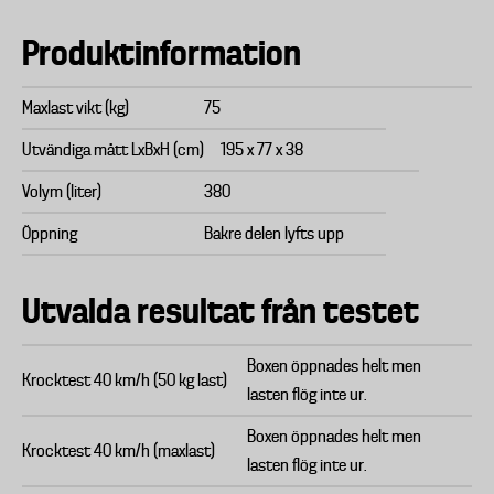
Produktinformation
Maxlast vikt (kg)
75
Utvändiga mått LxBxH (cm)
195 x 77 x 38
Volym (liter)
380
Öppning
Bakre delen lyfts upp
Utvalda resultat från testet
Boxen öppnades helt men
Krocktest 40 km/h (50 kg last)
lasten flög inte ur.
Boxen öppnades helt men
Krocktest 40 km/h (maxlast)
lasten flög inte ur.