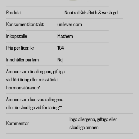
Produkt
Neutral Kids Bath & wash gel
Konsumentkontakt
unilever.com
Inköpställe
Mathem
Pris per liter, kr
104
Innehåller parfym
Nej
Ämnen som är allergena, giftiga
vid förtäring eller misstänkt
-
hormonstörande*
Ämnen som kan vara allergena
-
eller är skadliga vid förtäring**
Inga allergena, giftiga eller
Kommentar
skadliga ämnen.