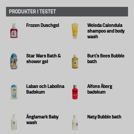
PRODUKTER I TESTET
Frozen Duschgel
Weleda Calendula
shampoo and body
wash
Star Wars Bath &
Burt's Bees Bubble
shower gel
bath
Laban och Labolina
Alfons Åberg
Badskum
badskum
Änglamark Baby
Naty Bubble bath
wash