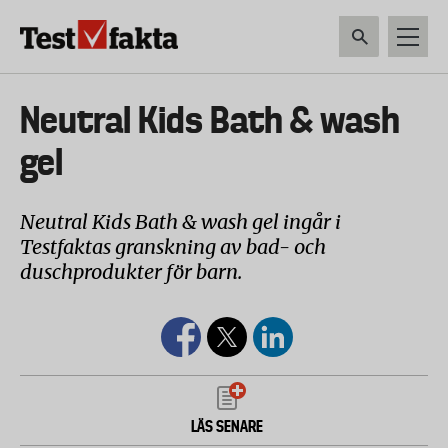
Hoppa
till
huvudinnehåll
HEM & HUSHÅLL
TEKNIK
LIVSMEDEL
VERKTYG & TRÄDGÅRDSREDSK
Huvudmeny
Neutral Kids Bath & wash
ny
gel
Neutral Kids Bath & wash gel ingår i
Testfaktas granskning av bad- och
duschprodukter för barn.
LÄS SENARE