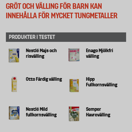
GRÖT OCH VÄLLING FÖR BARN KAN
INNEHÅLLA FÖR MYCKET TUNGMETALLER
PRODUKTER I TESTET
Nestlé Majs och
Enago Mjölkfri
risvälling
välling
Otto Färdig välling
Hipp
Fullkornsvälling
Nestlé Mild
Semper
fullkornsvälling
Havrevälling