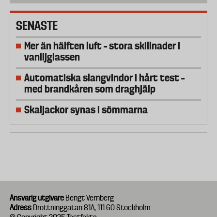
SENASTE
Mer än hälften luft – stora skillnader i
vaniljglassen
Automatiska slangvindor i hårt test –
med brandkåren som draghjälp
Skaljackor synas i sömmarna
Ansvarig utgivare
Bengt Vernberg
Adress
Drottninggatan 81A, 111 60 Stockholm