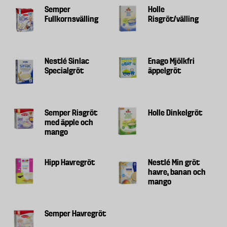
Semper
Holle
Fullkornsvälling
Risgröt/välling
Nestlé Sinlac
Enago Mjölkfri
Specialgröt
äppelgröt
Semper Risgröt
Holle Dinkelgröt
med äpple och
mango
Hipp Havregröt
Nestlé Min gröt
havre, banan och
mango
Semper Havregröt