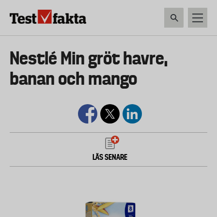
Hoppa
till
huvudinnehåll
HEM & HUSHÅLL
TEKNIK
LIVSMEDEL
VERKTYG & TRÄDGÅRDSREDSK
Huvudmeny
Nestlé Min gröt havre,
ny
banan och mango
LÄS SENARE