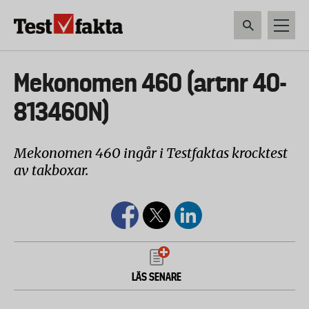
Hoppa
till
huvudinnehåll
HEM & HUSHÅLL
TEKNIK
LIVSMEDEL
VERKTYG & TRÄDGÅRDSREDSK
Huvudmeny
Mekonomen 460 (artnr 40-
ny
813460N)
Mekonomen 460 ingår i Testfaktas krocktest
av takboxar.
LÄS SENARE