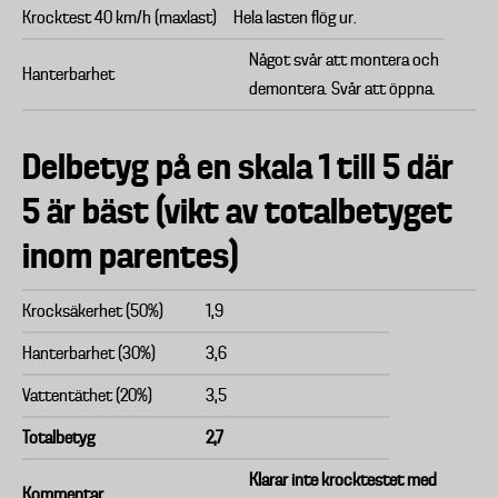
Krocktest 40 km/h (maxlast)
Hela lasten flög ur.
Något svår att montera och
Hanterbarhet
demontera. Svår att öppna.
Delbetyg på en skala 1 till 5 där
5 är bäst (vikt av totalbetyget
inom parentes)
Krocksäkerhet (50%)
1,9
Hanterbarhet (30%)
3,6
Vattentäthet (20%)
3,5
Totalbetyg
2,7
Klarar inte krocktestet med
Kommentar