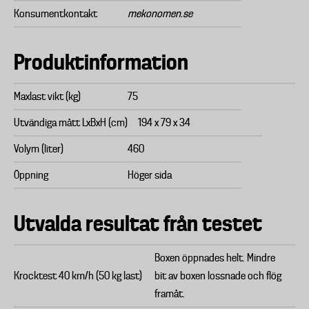
Konsumentkontakt
mekonomen.se
Produktinformation
Maxlast vikt (kg)
75
Utvändiga mått LxBxH (cm)
194 x 79 x 34
Volym (liter)
460
Öppning
Höger sida
Utvalda resultat från testet
Boxen öppnades helt. Mindre
Krocktest 40 km/h (50 kg last)
bit av boxen lossnade och flög
framåt.