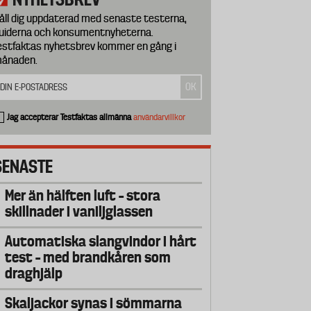
åll dig uppdaterad med senaste testerna,
uiderna och konsumentnyheterna.
estfaktas nyhetsbrev kommer en gång i
ånaden.
Jag accepterar Testfaktas allmänna
användarvillkor
SENASTE
Mer än hälften luft – stora
skillnader i vaniljglassen
Automatiska slangvindor i hårt
test – med brandkåren som
draghjälp
Skaljackor synas i sömmarna