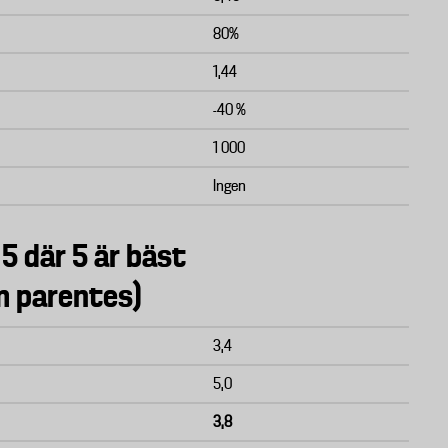
80%
1,44
-40 %
1 000
Ingen
 5 där 5 är bäst
om parentes)
3,4
5,0
3,8