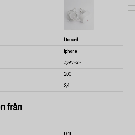
Linocell
Iphone
kjell.com
200
2,4
n från
0,40