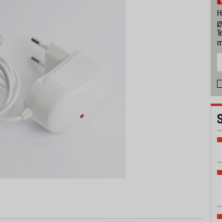
H
g
T
m