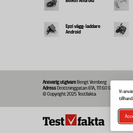
Belkin Android
Epzi vägg- laddare
Android
Ansvarig utgivare
Bengt Vernberg
Adress
Drottninggatan 81A, 111 60 Stockholm
Vi anvä
© Copyright 2025 Testfakta
tillhand
Acce