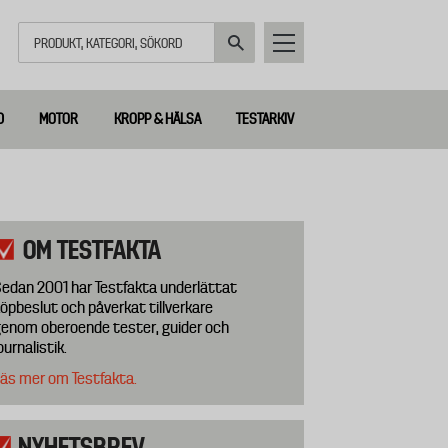
Sök
D
MOTOR
KROPP & HÄLSA
TESTARKIV
OM TESTFAKTA
edan 2001 har Testfakta underlättat
öpbeslut och påverkat tillverkare
enom oberoende tester, guider och
ournalistik.
äs mer om Testfakta.
NYHETSBREV