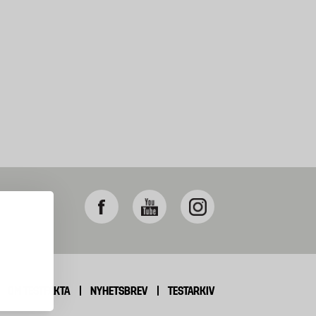
OM TESTFAKTA
NYHETSBREV
TESTARKIV