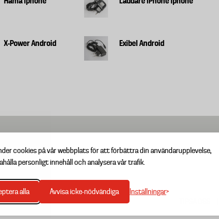
Hama Iphone
Laddare iPhone Iphone
X-Power Android
Exibel Android
nder cookies på vår webbplats för att förbättra din användarupplevelse,
ahålla personligt innehåll och analysera vår trafik.
Inställningar
ptera alla
Avvisa icke-nödvändiga
TIPSA OSS
Footer