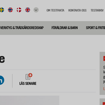
OM TESTFAKTA
KONTAKTA OSS
TESTARKIV
Top
meny
VERKTYG & TRÄDGÅRDSREDSKAP
FÖRÄLDRAR & BARN
SPORT & FRITI
e
S
k
g
j
LÄS SENARE
L