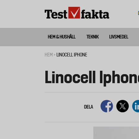
Hoppa
till
huvudinnehåll
HEM & HUSHÅLL
TEKNIK
LIVSMEDEL
Huvudmeny
ny
HEM
LINOCELL IPHONE
Länkstig
Linocell Iphon
DELA