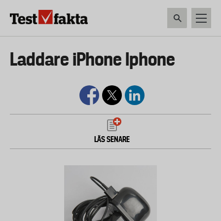
Hoppa
till
huvudinnehåll
HEM & HUSHÅLL
TEKNIK
LIVSMEDEL
VERKTYG & TRÄDGÅRDSREDSK
Huvudmeny
Laddare iPhone Iphone
ny
LÄS SENARE