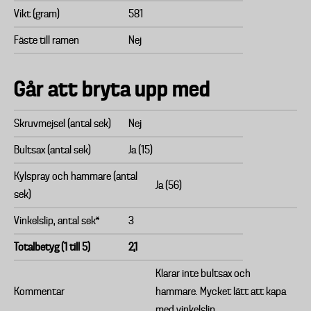
Vikt (gram)
581
Fäste till ramen
Nej
Går att bryta upp med
Skruvmejsel (antal sek)
Nej
Bultsax (antal sek)
Ja (15)
Kylspray och hammare (antal
Ja (56)
sek)
Vinkelslip, antal sek*
3
Totalbetyg (1 till 5)
2,1
Klarar inte bultsax och
Kommentar
hammare. Mycket lätt att kapa
med vinkelslip.