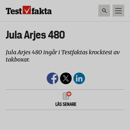
Hoppa
till
huvudinnehåll
HEM & HUSHÅLL
TEKNIK
LIVSMEDEL
VERKTYG & TRÄDGÅRDSREDSK
Huvudmeny
Jula Arjes 480
ny
Jula Arjes 480 ingår i Testfaktas krocktest av
takboxar.
LÄS SENARE