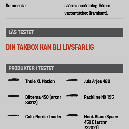
Kommentar
större anmärkning. Sämre
vattentäthet (framkant).
LÄS TESTET
DIN TAKBOX KAN BLI LIVSFARLIG
PRODUKTER I TESTET
Thule XL Motion
Jula Arjes 480
Biltema 450 (artnr
Packline NX 195
34312)
Calix Nordic Loader
Mont Blanc Space
450 E (artnr
732021)