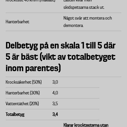
Krocktest 40 km/h (maxlast)
Lasten kvar men
skidspetsarna stack ut.
Något svår att montera och
Hanterbarhet
demontera.
Delbetyg på en skala 1 till 5 där
5 är bäst (vikt av totalbetyget
inom parentes)
Krocksäkerhet (50%)
3,0
Hanterbarhet (30%)
4,0
Vattentäthet (20%)
3,5
Totalbetyg
3,4
Klarar krocktesterna utan