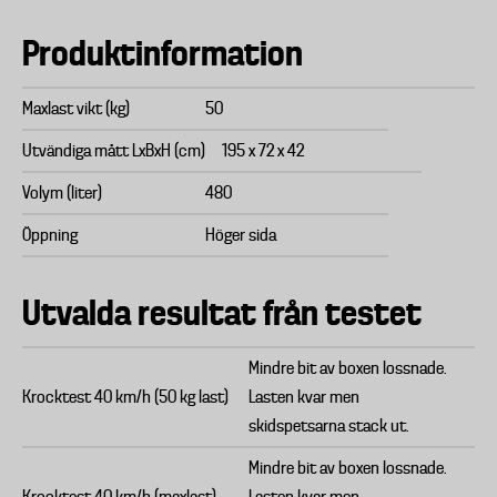
Produktinformation
Maxlast vikt (kg)
50
Utvändiga mått LxBxH (cm)
195 x 72 x 42
Volym (liter)
480
Öppning
Höger sida
Utvalda resultat från testet
Mindre bit av boxen lossnade.
Krocktest 40 km/h (50 kg last)
Lasten kvar men
skidspetsarna stack ut.
Mindre bit av boxen lossnade.