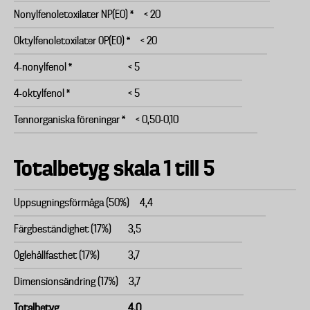
Nonylfenoletoxilater NP(EO) *
< 20
Oktylfenoletoxilater OP(EO) *
< 20
4-nonylfenol *
< 5
4-oktylfenol *
< 5
Tennorganiska föreningar *
< 0,50-0,10
Totalbetyg skala 1 till 5
Uppsugningsförmåga (50%)
4,4
Färgbeständighet (17%)
3,5
Öglehållfasthet (17%)
3,7
Dimensionsändring (17%)
3,7
Totalbetyg
4,0