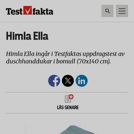
Hoppa
till
huvudinnehåll
HEM & HUSHÅLL
TEKNIK
LIVSMEDEL
VERKTYG & TRÄDGÅRDSREDSK
Huvudmeny
Himla Ella
ny
Himla Ella ingår i Testfaktas uppdragstest av
duschhanddukar i bomull (70x140 cm).
LÄS SENARE