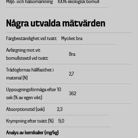
Miljö- och hälsomärkning
100% ekologisk bomull
Några utvalda mätvärden
Färgbeständighet vid tvätt
Mycket bra
Avfärgning mot vit
Bra
bomullstextil vid tvätt
Trådöglornas hållfasthet i
2,7
material (N)
Uppsugningsförmåga efter 10
362
sek (% av egen vikt)
Absorptionstid (sek)
2,3
Krympning efter tvätt (%)
9,0
Analys av kemikalier (mg/kg)