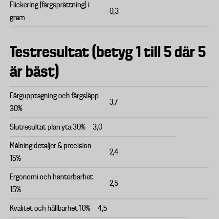
Flickering (färgsprättning) i
0,3
gram
Testresultat (betyg 1 till 5 där 5
är bäst)
Färgupptagning och färgsläpp
3,7
30%
Slutresultat plan yta 30%
3,0
Målning detaljer & precision
2,4
15%
Ergonomi och hanterbarhet
2,5
15%
Kvalitet och hållbarhet 10%
4,5