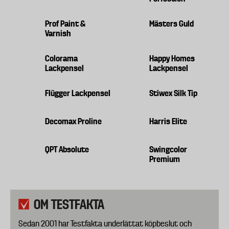
Prof Paint &
Mästers Guld
Varnish
Colorama
Happy Homes
Lackpensel
Lackpensel
Flügger Lackpensel
Stiwex Silk Tip
Decomax Proline
Harris Elite
QPT Absolute
Swingcolor
Premium
OM TESTFAKTA
Sedan 2001 har Testfakta underlättat köpbeslut och