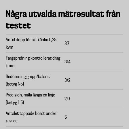
Några utvalda mätresultat från
testet
Antal dopp för att täcka 0,25
3,7
kvm
Färgspridning kontrollerat drag
314
i mm
Bedömning grepp/balans
3/2
(betyg 1-5)
Precision, måla längs en linje
2,0
(betyg 1-5)
Antalet tappade borst under
5
testet