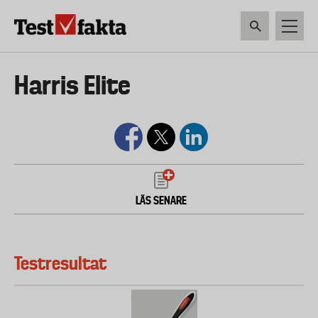
Hoppa
till
huvudinnehåll
HEM & HUSHÅLL
TEKNIK
LIVSMEDEL
VERKTYG & TRÄDGÅRDSREDSK
Huvudmeny
Harris Elite
ny
LÄS SENARE
Testresultat