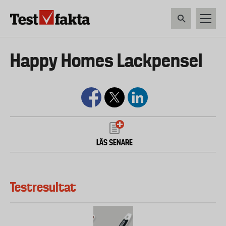
Hoppa
till
huvudinnehåll
HEM & HUSHÅLL
TEKNIK
LIVSMEDEL
VERKTYG & TRÄDGÅRDSREDSK
Huvudmeny
Happy Homes Lackpensel
ny
LÄS SENARE
Testresultat