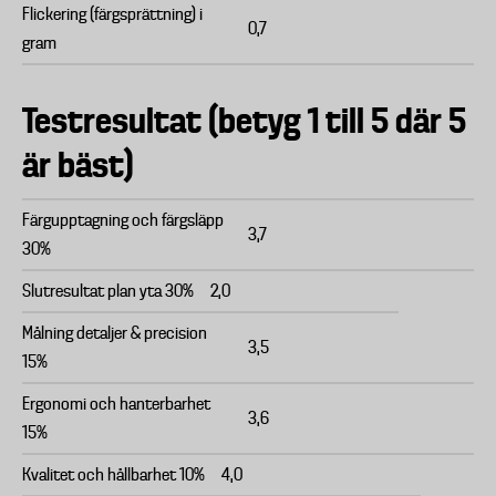
Flickering (färgsprättning) i
0,7
gram
Testresultat (betyg 1 till 5 där 5
är bäst)
Färgupptagning och färgsläpp
3,7
30%
Slutresultat plan yta 30%
2,0
Målning detaljer & precision
3,5
15%
Ergonomi och hanterbarhet
3,6
15%
Kvalitet och hållbarhet 10%
4,0