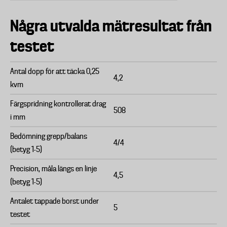
Några utvalda mätresultat från
testet
Antal dopp för att täcka 0,25
4,2
kvm
Färgspridning kontrollerat drag
508
i mm
Bedömning grepp/balans
4/4
(betyg 1-5)
Precision, måla längs en linje
4,5
(betyg 1-5)
Antalet tappade borst under
5
testet