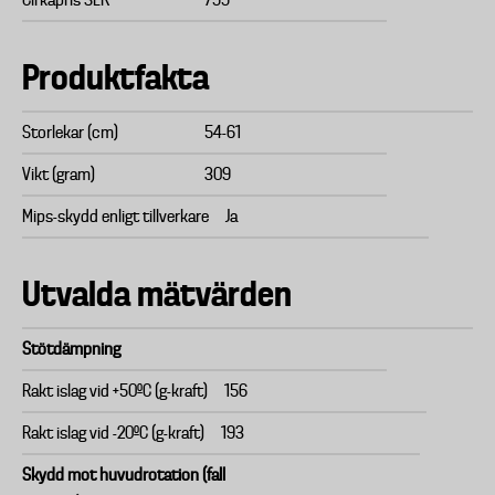
Cirkapris SEK
799
Produktfakta
Storlekar (cm)
54-61
Vikt (gram)
309
Mips-skydd enligt tillverkare
Ja
Utvalda mätvärden
Stötdämpning
Rakt islag vid +50ºC (g-kraft)
156
Rakt islag vid -20ºC (g-kraft)
193
Skydd mot huvudrotation (fall