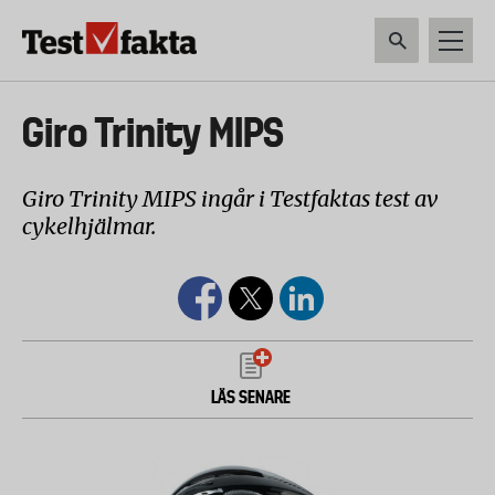
Hoppa
till
huvudinnehåll
HEM & HUSHÅLL
TEKNIK
LIVSMEDEL
VERKTYG & TRÄDGÅRDSREDSK
Huvudmeny
Giro Trinity MIPS
ny
Giro Trinity MIPS ingår i Testfaktas test av
cykelhjälmar.
LÄS SENARE