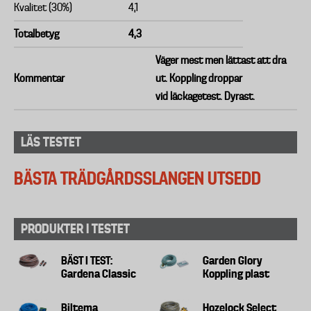
Kvalitet (30%)
4,1
Totalbetyg
4,3
Väger mest men lättast att dra
Kommentar
ut. Koppling droppar
vid
läckagetest. Dyrast.
LÄS TESTET
BÄSTA TRÄDGÅRDSSLANGEN UTSEDD
PRODUKTER I TESTET
BÄST I TEST:
Garden Glory
Gardena Classic
Koppling plast
Biltema
Hozelock Select