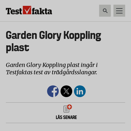
Hoppa
till
huvudinnehåll
HEM & HUSHÅLL
TEKNIK
LIVSMEDEL
VERKTYG & TRÄDGÅRDSREDSK
Huvudmeny
Garden Glory Koppling
ny
plast
Garden Glory Koppling plast ingår i
Testfaktas test av trädgårdsslangar.
LÄS SENARE