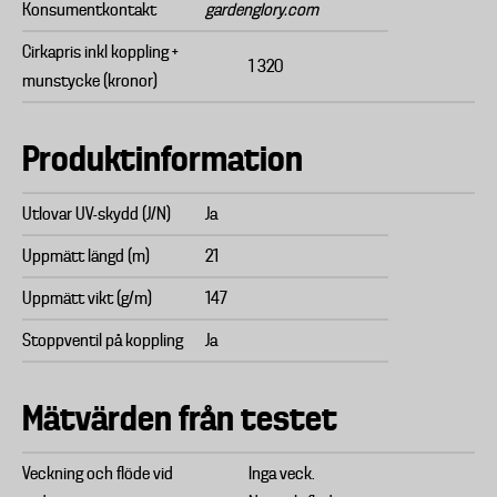
Konsumentkontakt
gardenglory.com
Cirkapris inkl koppling +
1 320
munstycke (kronor)
Produktinformation
Utlovar UV-skydd (J/N)
Ja
Uppmätt längd (m)
21
Uppmätt vikt (g/m)
147
Stoppventil på koppling
Ja
Mätvärden från testet
Veckning och flöde vid
Inga veck.