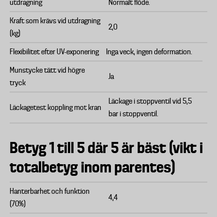
utdragning
Normalt flöde.
Kraft som krävs vid utdragning
2,0
(kg)
Flexibilitet efter UV-exponering
Inga veck, ingen deformation.
Munstycke tätt vid högre
Ja
tryck
Läckage i stoppventil vid 5,5
Läckagetest koppling mot kran
bar i stoppventil.
Betyg 1 till 5 där 5 är bäst (vikt i
totalbetyg inom parentes)
Hanterbarhet och funktion
4,4
(70%)