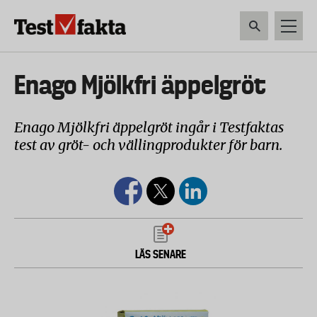
Hoppa
till
huvudinnehåll
HEM & HUSHÅLL
TEKNIK
LIVSMEDEL
VERKTYG & TRÄDGÅRDSREDSK
Huvudmeny
Enago Mjölkfri äppelgröt
ny
Enago Mjölkfri äppelgröt ingår i Testfaktas
test av gröt- och vällingprodukter för barn.
LÄS SENARE