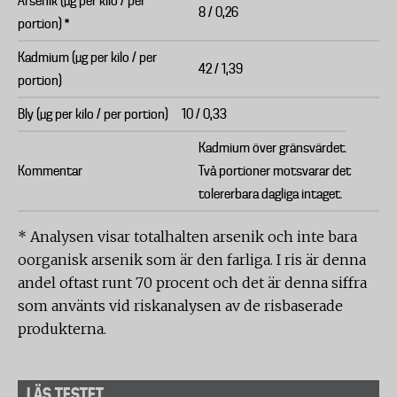
Arsenik (µg per kilo / per
8 / 0,26
portion) *
Kadmium (µg per kilo / per
42 / 1,39
portion)
Bly (µg per kilo / per portion)
10 / 0,33
Kadmium över gränsvärdet.
Kommentar
Två portioner motsvarar det
tolererbara dagliga intaget.
* Analysen visar totalhalten arsenik och inte bara
oorganisk arsenik som är den farliga. I ris är denna
andel oftast runt 70 procent och det är denna siffra
som använts vid riskanalysen av de risbaserade
produkterna.
LÄS TESTET