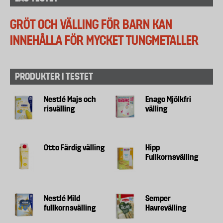
GRÖT OCH VÄLLING FÖR BARN KAN
INNEHÅLLA FÖR MYCKET TUNGMETALLER
PRODUKTER I TESTET
Nestlé Majs och
Enago Mjölkfri
risvälling
välling
Otto Färdig välling
Hipp
Fullkornsvälling
Nestlé Mild
Semper
fullkornsvälling
Havrevälling