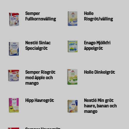
Semper
Holle
Fullkornsvälling
Risgröt/välling
Nestlé Sinlac
Enago Mjölkfri
Specialgröt
äppelgröt
Semper Risgröt
Holle Dinkelgröt
med äpple och
mango
Hipp Havregröt
Nestlé Min gröt
havre, banan och
mango