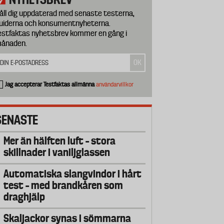
åll dig uppdaterad med senaste testerna,
uiderna och konsumentnyheterna.
estfaktas nyhetsbrev kommer en gång i
ånaden.
Jag accepterar Testfaktas allmänna
användarvillkor
SENASTE
Mer än hälften luft – stora
skillnader i vaniljglassen
Automatiska slangvindor i hårt
test – med brandkåren som
draghjälp
Skaljackor synas i sömmarna