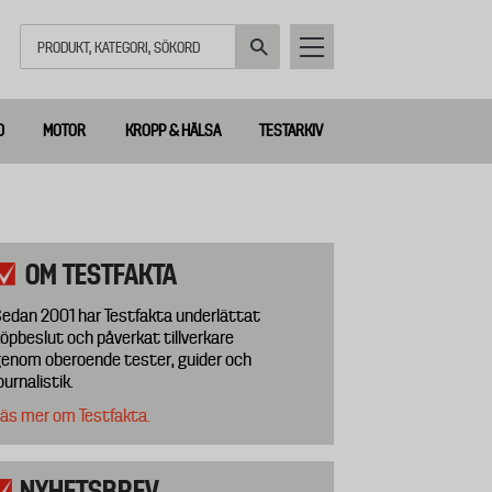
Sök
D
MOTOR
KROPP & HÄLSA
TESTARKIV
OM TESTFAKTA
edan 2001 har Testfakta underlättat
öpbeslut och påverkat tillverkare
enom oberoende tester, guider och
ournalistik.
äs mer om Testfakta.
NYHETSBREV