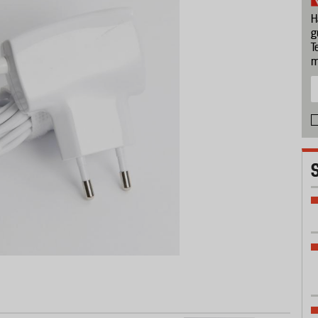
H
g
T
m