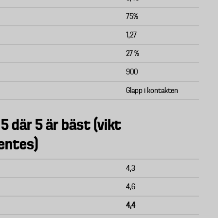
75%
1,27
27 %
900
Glapp i kontakten
 5 där 5 är bäst (vikt
entes)
4,3
4,6
4,4