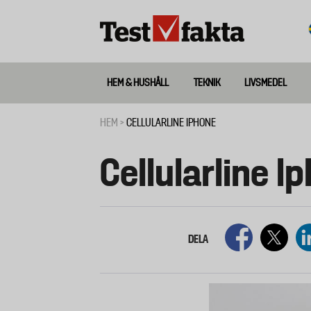
Hoppa
till
huvudinnehåll
HEM & HUSHÅLL
TEKNIK
LIVSMEDEL
Huvudmeny
ny
HEM
CELLULARLINE IPHONE
Länkstig
Cellularline I
DELA