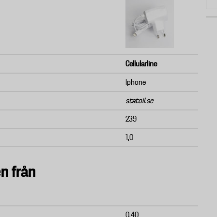
Cellularline
Iphone
statoil.se
239
1,0
n från
0,40