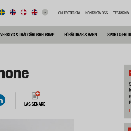
OM TESTFAKTA
KONTAKTA OSS
TESTARKIV
Top
meny
VERKTYG & TRÄDGÅRDSREDSKAP
FÖRÄLDRAR & BARN
SPORT & FRITI
phone
S
k
g
j
LÄS SENARE
L