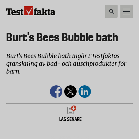
Hoppa
till
huvudinnehåll
HEM & HUSHÅLL
TEKNIK
LIVSMEDEL
VERKTYG & TRÄDGÅRDSREDSK
Huvudmeny
Burt's Bees Bubble bath
ny
Burt's Bees Bubble bath ingår i Testfaktas
granskning av bad- och duschprodukter för
barn.
LÄS SENARE