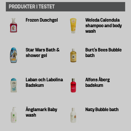
PRODUKTER I TESTET
Frozen Duschgel
Weleda Calendula
shampoo and body
wash
Star Wars Bath &
Burt's Bees Bubble
shower gel
bath
Laban och Labolina
Alfons Åberg
Badskum
badskum
Änglamark Baby
Naty Bubble bath
wash