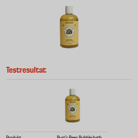
Testresultat
Produkt
Burt's Bees Bubble bath