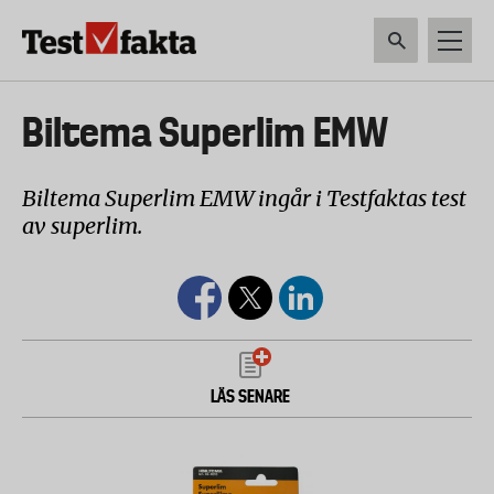
Hoppa
till
huvudinnehåll
HEM & HUSHÅLL
TEKNIK
LIVSMEDEL
VERKTYG & TRÄDGÅRDSREDSK
Huvudmeny
Biltema Superlim EMW
ny
Biltema Superlim EMW ingår i Testfaktas test
av superlim.
LÄS SENARE