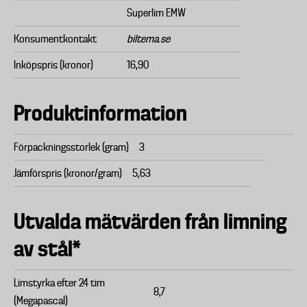
Superlim EMW
Konsumentkontakt
biltema.se
Inköpspris (kronor)
16,90
Produktinformation
Förpackningsstorlek (gram)
3
Jämförspris (kronor/gram)
5,63
Utvalda mätvärden från limning
av stål*
Limstyrka efter 24 tim
8,7
(Megapascal)