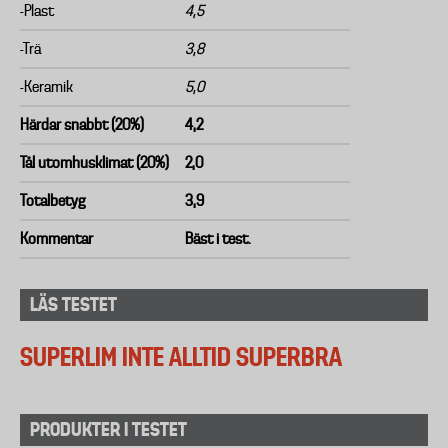
-Plast
4,5
-Trä
3,8
-Keramik
5,0
Härdar snabbt (20%)
4,2
Tål utomhusklimat (20%)
2,0
Totalbetyg
3,9
Kommentar
Bäst i test.
LÄS TESTET
SUPERLIM INTE ALLTID SUPERBRA
PRODUKTER I TESTET