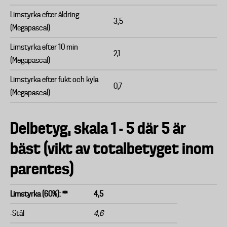
Limstyrka efter åldring
3,5
(Megapascal)
Limstyrka efter 10 min
2,1
(Megapascal)
Limstyrka efter fukt och kyla
0,7
(Megapascal)
Delbetyg, skala 1 - 5 där 5 är
bäst (vikt av totalbetyget inom
parentes)
Limstyrka (60%): **
4,5
-Stål
4,6