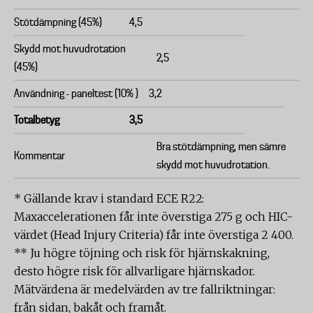
Stötdämpning (45%)
4,5
Skydd mot huvudrotation
2,5
(45%)
Användning - paneltest (10% )
3,2
Totalbetyg
3,5
Bra stötdämpning, men sämre
Kommentar
skydd mot huvudrotation.
* Gällande krav i standard ECE R22:
Maxaccelerationen får inte överstiga 275 g och HIC-
värdet (Head Injury Criteria) får inte överstiga 2 400.
** Ju högre töjning och risk för hjärnskakning,
desto högre risk för allvarligare hjärnskador.
Mätvärdena är medelvärden av tre fallriktningar:
från sidan, bakåt och framåt.