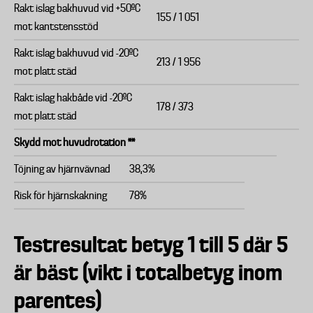
Rakt islag bakhuvud vid +50ºC
155 / 1 051
mot kantstensstöd
Rakt islag bakhuvud vid -20ºC
213 / 1 956
mot platt städ
Rakt islag hakbåde vid -20ºC
178 / 373
mot platt städ
Skydd mot huvudrotation **
Töjning av hjärnvävnad
38,3%
Risk för hjärnskakning
78%
Testresultat betyg 1 till 5 där 5
är bäst (vikt i totalbetyg inom
parentes)