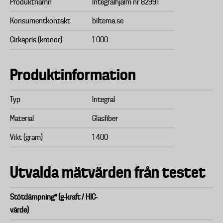
Produktnamn
Integralhjälm nr 82991
Konsumentkontakt
biltema.se
Cirkapris (kronor)
1 000
Produktinformation
Typ
Integral
Material
Glasfiber
Vikt (gram)
1 400
Utvalda mätvärden från testet
Stötdämpning* (g-kraft / HIC-
värde)