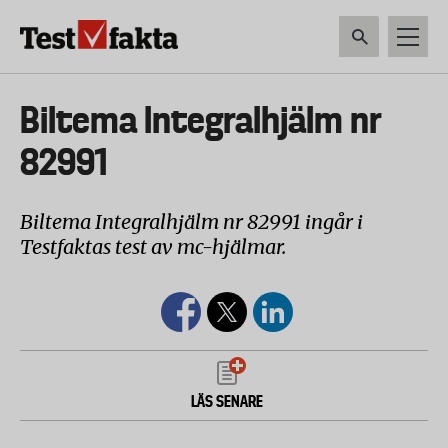
Hoppa
till
huvudinnehåll
HEM & HUSHÅLL
TEKNIK
LIVSMEDEL
VERKTYG & TRÄDGÅRDSREDSK
Huvudmeny
Biltema Integralhjälm nr
ny
82991
Biltema Integralhjälm nr 82991 ingår i
Testfaktas test av mc-hjälmar.
LÄS SENARE