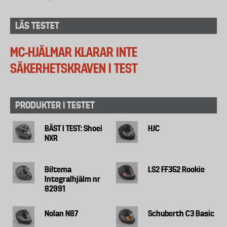
LÄS TESTET
MC-HJÄLMAR KLARAR INTE
SÄKERHETSKRAVEN I TEST
PRODUKTER I TESTET
BÄST I TEST: Shoei
HJC
NXR
Biltema
LS2 FF352 Rookie
Integralhjälm nr
82991
Nolan N87
Schuberth C3 Basic