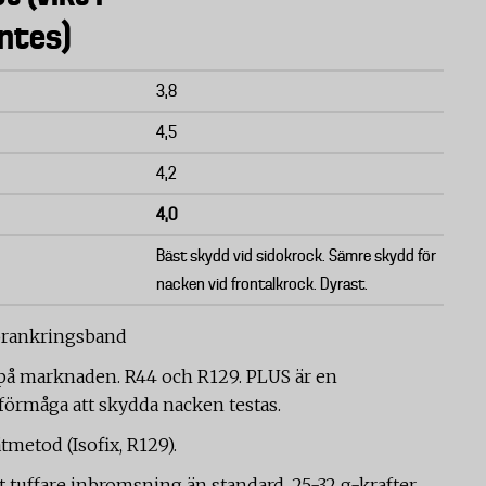
ntes)
3,8
4,5
4,2
4,0
Bäst skydd vid sidokrock. Sämre skydd för
nacken vid frontalkrock. Dyrast.
förankringsband
 på marknaden. R44 och R129. PLUS är en
förmåga att skydda nacken testas.
metod (Isofix, R129).
tuffare inbromsning än standard, 25-32 g-krafter.