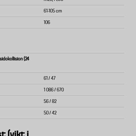
61-105 cm
106
sidokollision (24
61 / 47
1 086 / 670
56 / 82
50 / 42
t (vikt i