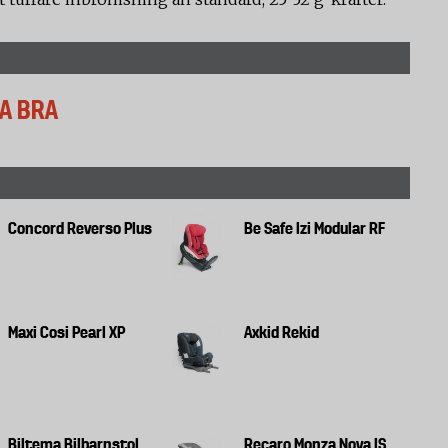
A BRA
Concord Reverso Plus
Be Safe Izi Modular RF
Maxi Cosi Pearl XP
Axkid Rekid
Biltema Bilbarnstol
Recaro Monza Nova IS