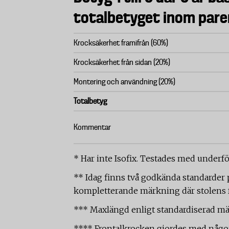
totalbetyget inom pare
Krocksäkerhet framifrån (60%)
Krocksäkerhet från sidan (20%)
Montering och användning (20%)
Totalbetyg
Kommentar
* Har inte Isofix. Testades med under
** Idag finns två godkända standarder
kompletterande märkning där stolens 
*** Maxlängd enligt standardiserad mät
**** Frontalkrocken gjordes med något 