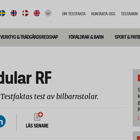
OM TESTFAKTA
KONTAKTA OSS
TESTARKIV
Top
meny
VERKTYG & TRÄDGÅRDSREDSKAP
FÖRÄLDRAR & BARN
SPORT & FRITI
dular RF
S
Testfaktas test av bilbarnstolar.
k
g
j
L
LÄS SENARE