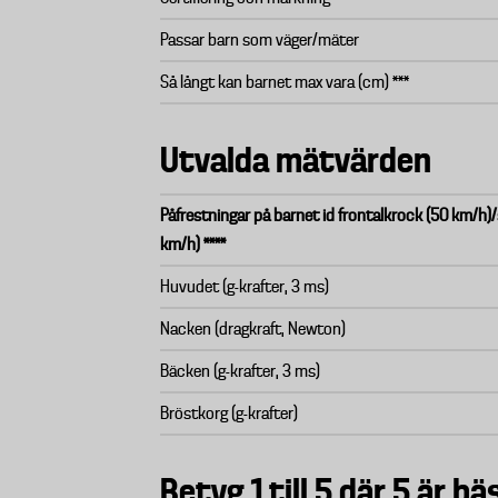
Passar barn som väger/mäter
Så långt kan barnet max vara (cm) ***
Utvalda mätvärden
Påfrestningar på barnet id frontalkrock (50 km/h)/
km/h) ****
Huvudet (g-krafter, 3 ms)
Nacken (dragkraft, Newton)
Bäcken (g-krafter, 3 ms)
Bröstkorg (g-krafter)
Betyg 1 till 5 där 5 är bäs