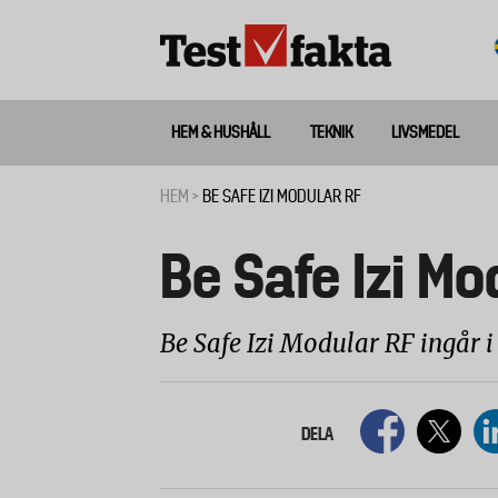
Hoppa
till
huvudinnehåll
HEM & HUSHÅLL
TEKNIK
LIVSMEDEL
Huvudmeny
ny
HEM
BE SAFE IZI MODULAR RF
Länkstig
Be Safe Izi Mo
Be Safe Izi Modular RF ingår i 
DELA