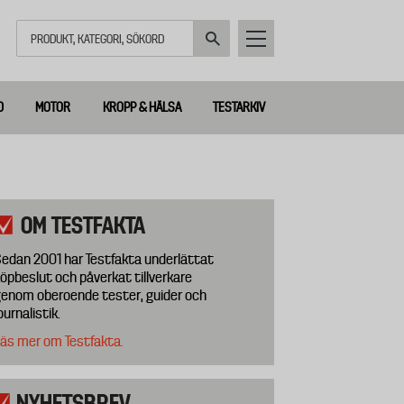
Sök
D
MOTOR
KROPP & HÄLSA
TESTARKIV
OM TESTFAKTA
edan 2001 har Testfakta underlättat
öpbeslut och påverkat tillverkare
enom oberoende tester, guider och
ournalistik.
äs mer om Testfakta.
NYHETSBREV