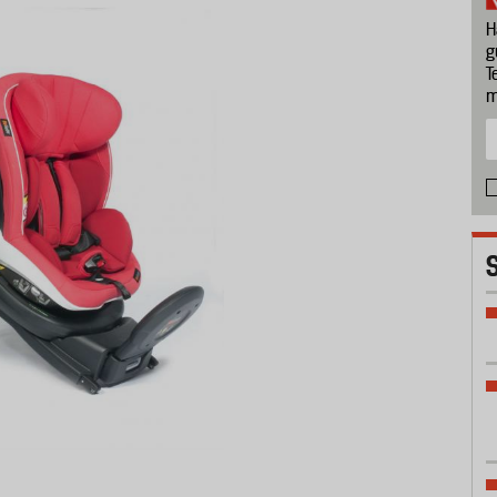
H
g
T
m