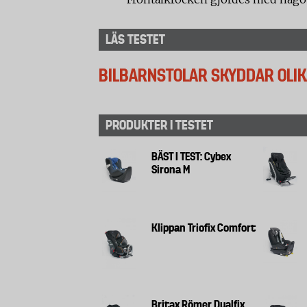
LÄS TESTET
BILBARNSTOLAR SKYDDAR OLIK
PRODUKTER I TESTET
BÄST I TEST: Cybex
Sirona M
Klippan Triofix Comfort
Britax Römer Dualfix