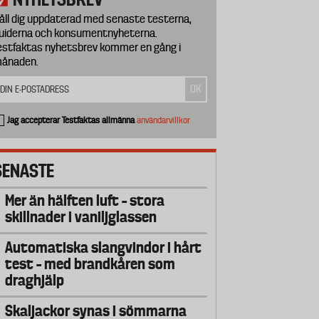
åll dig uppdaterad med senaste testerna,
uiderna och konsumentnyheterna.
estfaktas nyhetsbrev kommer en gång i
ånaden.
Jag accepterar Testfaktas allmänna
användarvillkor
SENASTE
Mer än hälften luft – stora
skillnader i vaniljglassen
Automatiska slangvindor i hårt
test – med brandkåren som
draghjälp
Skaljackor synas i sömmarna