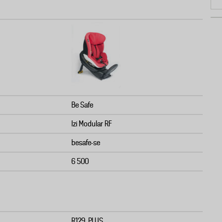
Be Safe
Izi Modular RF
besafe-se
6 500
R129, PLUS