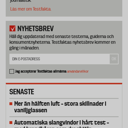
journalistik.
Läs mer om Testfakta.
NYHETSBREV
Håll dig uppdaterad med senaste testerna, guiderna och
konsumentnyheterna. Testfaktas nyhetsbrev kommer en
gång i månaden.
Jag accepterar Testfaktas allmänna
användarvillkor
SENASTE
Mer än hälften luft – stora skillnader i
vaniljglassen
Automatiska slangvindor i hårt test –