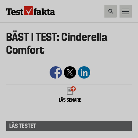
Hoppa
till
huvudinnehåll
HEM & HUSHÅLL
TEKNIK
LIVSMEDEL
VERKTYG & TRÄDGÅRDSREDSK
Huvudmeny
BÄST I TEST: Cinderella
ny
Comfort
LÄS SENARE
LÄS TESTET