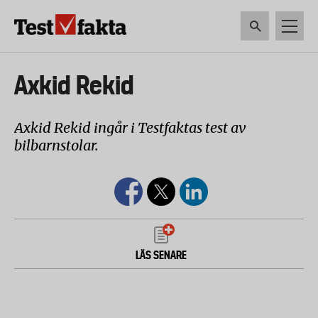
Hoppa
till
huvudinnehåll
HEM & HUSHÅLL
TEKNIK
LIVSMEDEL
VERKTYG & TRÄDGÅRDSREDSK
Huvudmeny
Axkid Rekid
ny
Axkid Rekid ingår i Testfaktas test av
bilbarnstolar.
LÄS SENARE