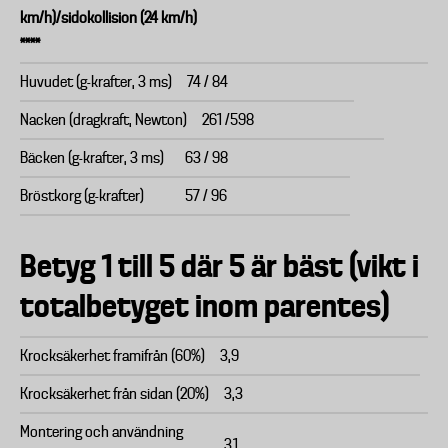
km/h)/sidokollision (24 km/h)
****
Huvudet (g-krafter, 3 ms)
74 / 84
Nacken (dragkraft, Newton)
261 /598
Bäcken (g-krafter, 3 ms)
63 / 98
Bröstkorg (g-krafter)
57 / 96
Betyg 1 till 5 där 5 är bäst (vikt i
totalbetyget inom parentes)
Krocksäkerhet framifrån (60%)
3,9
Krocksäkerhet från sidan (20%)
3,3
Montering och användning
3,1