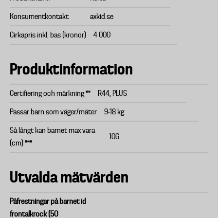
Konsumentkontakt
axkid.se
Cirkapris inkl. bas (kronor)
4 000
Produktinformation
Certifiering och märkning **
R44, PLUS
Passar barn som väger/mäter
9-18 kg
Så långt kan barnet max vara
106
(cm) ***
Utvalda mätvärden
Påfrestningar på barnet id
frontalkrock (50