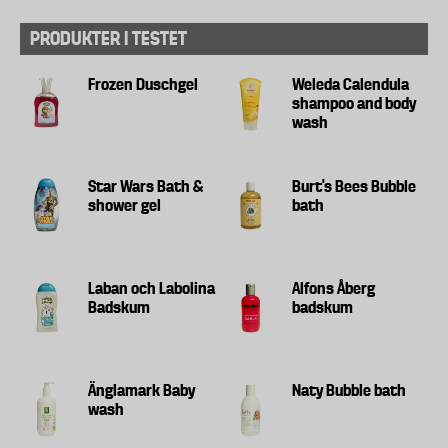
PRODUKTER I TESTET
Frozen Duschgel
Weleda Calendula
shampoo and body
wash
Star Wars Bath &
Burt's Bees Bubble
shower gel
bath
Laban och Labolina
Alfons Åberg
Badskum
badskum
Änglamark Baby
Naty Bubble bath
wash