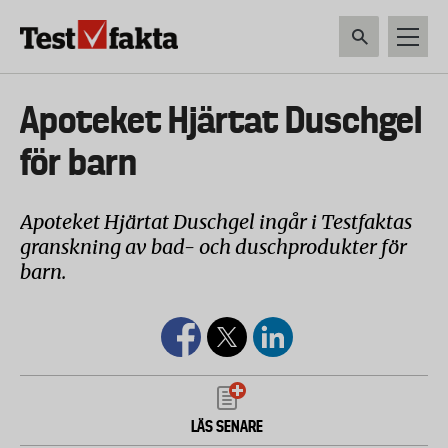
Hoppa
till
huvudinnehåll
HEM & HUSHÅLL
TEKNIK
LIVSMEDEL
VERKTYG & TRÄDGÅRDSREDSK
Huvudmeny
Apoteket Hjärtat Duschgel
ny
för barn
Apoteket Hjärtat Duschgel ingår i Testfaktas
granskning av bad- och duschprodukter för
barn.
LÄS SENARE