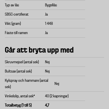
Typ av lås
Bygellås
SBSC-certifierat
Ja
Vikt (gram)
1 448
Fäste till ramen
Ja
Går att bryta upp med
Skruvmejsel (antal sek)
Nej
Bultsax (antal sek)
Nej
Kylspray och hammare (antal
Nej
sek)
Vinkelslip, antal sek*
40 (2 kapningar)
Totalbetyg (1 till 5)
4,7