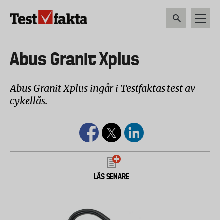
Hoppa
till
huvudinnehåll
HEM & HUSHÅLL
TEKNIK
LIVSMEDEL
VERKTYG & TRÄDGÅRDSREDSK
Huvudmeny
Abus Granit Xplus
ny
Abus Granit Xplus ingår i Testfaktas test av
cykellås.
LÄS SENARE