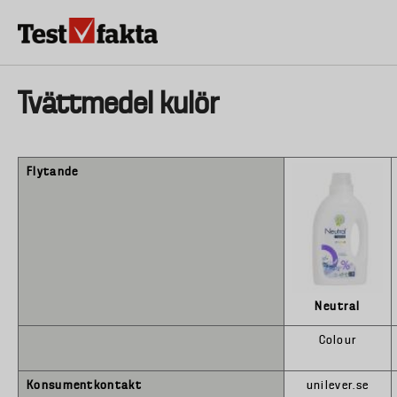
Hoppa
till
huvudinnehåll
HEM & HUSHÅLL
TEKNIK
LIVSMEDEL
VERKTYG & TRÄDGÅRDSREDSK
Huvudmeny
Tvättmedel kulör
ny
Flytande
Neutral
Colour
Konsumentkontakt
unilever.se