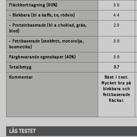
Fläckborttagning (60%)
3.6
– Blekbara (bl a kaffe, te, rödvin)
4.4
– Proteinbaserade (bl a choklad, gräs,
2.9
blod)
– Fettbaserade (stekfett, motorolja,
3.8
kosmetika)
Färgbevarande egenskaper (40%)
3.8
Totalbetyg
3.7
Kommentar
Bäst i test.
Mycket bra på
blekbara och
fettbaserade
fläckar.
LÄS TESTET