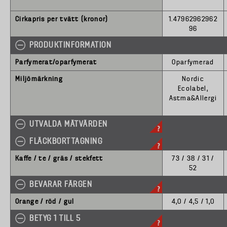
Cirkapris per tvätt (kronor)
1.47962962962
96
PRODUKTINFORMATION
Parfymerat/oparfymerat
Oparfymerad
Miljömärkning
Nordic
Ecolabel,
Astma&Allergi
UTVALDA MÄTVÄRDEN
FLÄCKBORTTAGNING
Kaffe / te / gräs / stekfett
73 / 38 / 31 /
52
BEVARAR FÄRGEN
Orange / röd / gul
4,0 / 4,5 / 1,0
BETYG 1 TILL 5