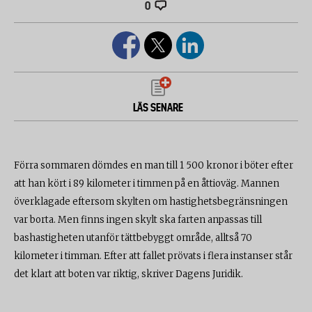
0
LÄS SENARE
Förra sommaren dömdes en man till 1 500 kronor i böter efter
att han kört i 89 kilometer i timmen på en åttioväg. Mannen
överklagade eftersom skylten om hastighetsbegränsningen
var borta. Men finns ingen skylt ska farten anpassas till
bashastigheten utanför tättbebyggt område, alltså 70
kilometer i timman. Efter att fallet prövats i flera instanser står
det klart att boten var riktig
, skriver Dagens Juridik.