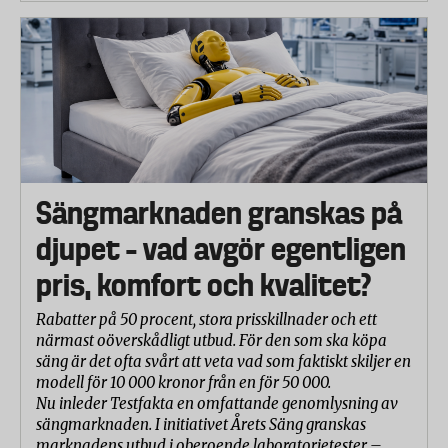
Sängmarknaden granskas på
djupet – vad avgör egentligen
pris, komfort och kvalitet?
Rabatter på 50 procent, stora prisskillnader och ett
närmast oöverskådligt utbud. För den som ska köpa
säng är det ofta svårt att veta vad som faktiskt skiljer en
modell för 10 000 kronor från en för 50 000.
Nu inleder Testfakta en omfattande genomlysning av
sängmarknaden. I initiativet Årets Säng granskas
marknadens utbud i oberoende laboratorietester –