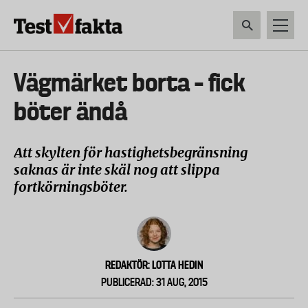
Hoppa
till
huvudinnehåll
HEM & HUSHÅLL
TEKNIK
LIVSMEDEL
VERKTYG & TRÄDGÅRDSREDSK
Huvudmeny
Vägmärket borta – fick
ny
böter ändå
Att skylten för hastighetsbegränsning
saknas är inte skäl nog att slippa
fortkörningsböter.
REDAKTÖR: LOTTA HEDIN
PUBLICERAD: 31 AUG, 2015