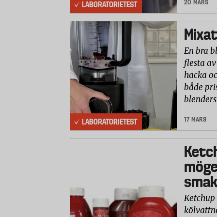
20 MARS
LABORATORIETEST
Mixat
En bra b
flesta av
hacka oc
både pri
blenders
17 MARS
LABORATORIETEST
Ketc
möge
smaks
Ketchup 
kölvattn