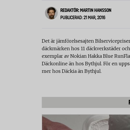
REDAKTÖR: MARTIN HANSSON
PUBLICERAD: 21 MAR, 2016
Det är jämförelsesajten Bilserviceprise
däckmärken hos 11 däckverkstäder och o
exemplar av Nokian Hakka Blue RunFlat
Däckonline än hos Bythjul. För en uppsä
mer hos Däckia än Bythjul.