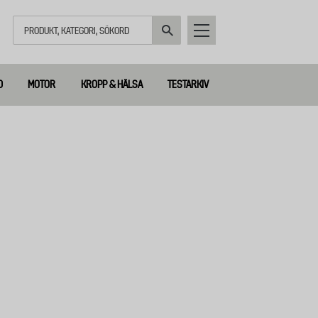
Sök
D
MOTOR
KROPP & HÄLSA
TESTARKIV