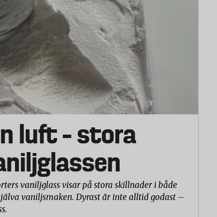
n luft – stora
vaniljglassen
rters vaniljglass visar på stora skillnader i både
själva vaniljsmaken. Dyrast är inte alltid godast –
ss.