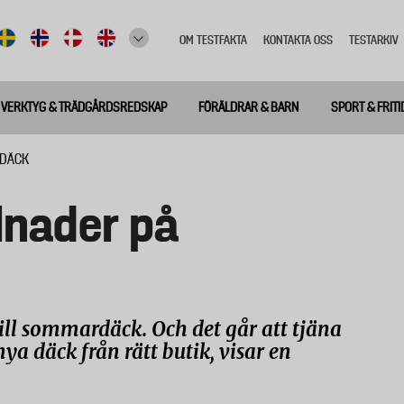
OM TESTFAKTA
KONTAKTA OSS
TESTARKIV
Top
meny
VERKTYG & TRÄDGÅRDSREDSKAP
FÖRÄLDRAR & BARN
SPORT & FRITI
RDÄCK
llnader på
till sommardäck. Och det går att tjäna
ya däck från rätt butik, visar en