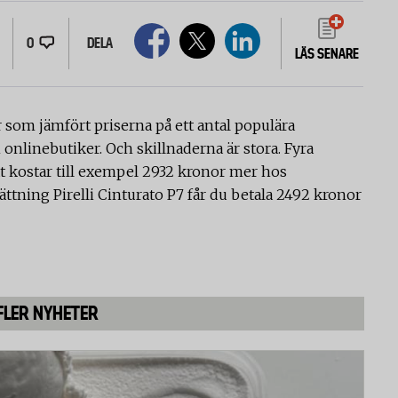
0
DELA
LÄS SENARE
r som jämfört priserna på ett antal populära
nlinebutiker. Och skillnaderna är stora. Fyra
 kostar till exempel 2932 kronor mer hos
ttning Pirelli Cinturato P7 får du betala 2492 kronor
FLER NYHETER