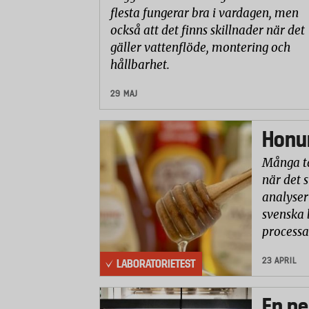
flesta fungerar bra i vardagen, men
också att det finns skillnader när det
gäller vattenflöde, montering och
hållbarhet.
29 MAJ
Honun
Många ta
när det 
analyser 
svenska 
processa
23 APRIL
LABORATORIETEST
En pe