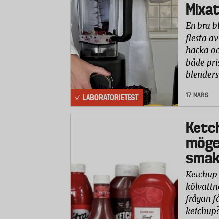
Mixat
En bra b
flesta av
hacka oc
både pri
blenders
17 MARS
LABORATORIETEST
Ketc
möge
smaks
Ketchup 
kölvattn
frågan få
ketchup?