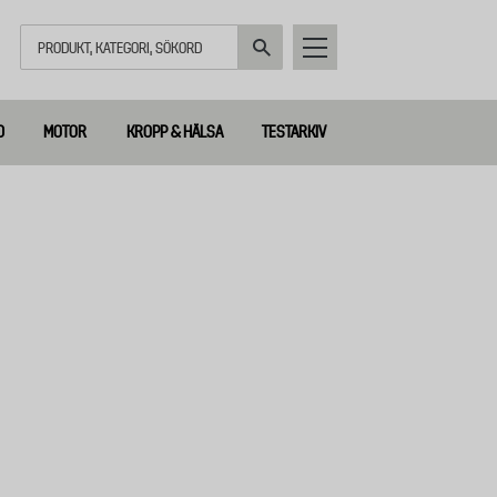
Sök
D
MOTOR
KROPP & HÄLSA
TESTARKIV