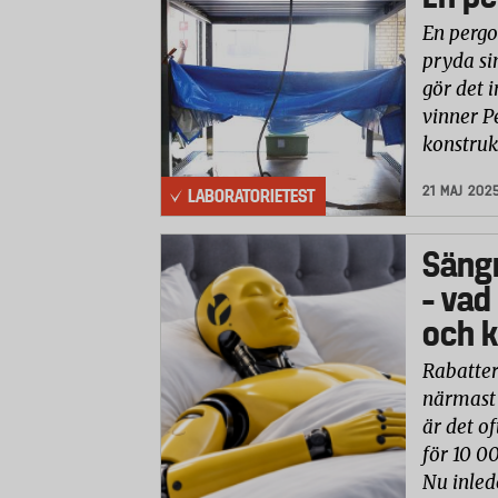
En pergo
pryda si
gör det i
vinner P
konstruk
21 MAJ 202
LABORATORIETEST
Säng
– vad
och k
Rabatter
närmast 
är det of
för 10 0
Nu inled