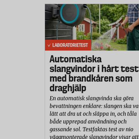
LABORATORIETEST
Automatiska
slangvindor i hårt test
med brandkåren som
draghjälp
En automatisk slangvinda ska göra
bevattningen enklare: slangen ska va
lätt att dra ut och släppa in, och tåla
både upprepad användning och
gassande sol. Testfaktas test av nio
väggmonterade slangvindor visar att