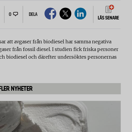
0
DELA
LÄS SENARE
ar att avgaser från biodiesel har samma negativa
er från fossil diesel. I studien fick friska personer
och biodiesel och därefter undersöktes personernas
FLER NYHETER