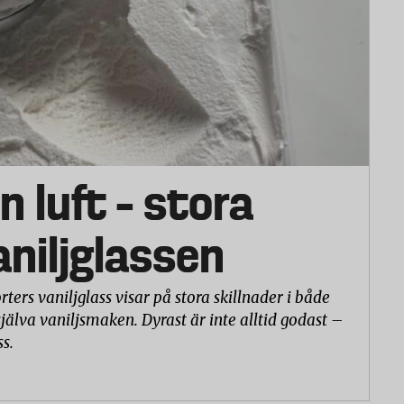
n luft – stora
vaniljglassen
rters vaniljglass visar på stora skillnader i både
själva vaniljsmaken. Dyrast är inte alltid godast –
ss.