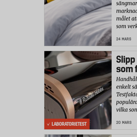
sängmark
marknade
målet at
som verk
24 MARS
Slipp
som f
Handhåll
enkelt sä
Testfakt
populära
vilka so
20 MARS
LABORATORIETEST