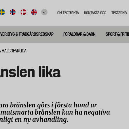
OM TESTFAKTA
KONTAKTA OSS
TESTARKIV
Top
meny
VERKTYG & TRÄDGÅRDSREDSKAP
FÖRÄLDRAR & BARN
SPORT & FRITI
A HÄLSOFARLIGA
nslen lika
ara bränslen görs i första hand ur
imatsmarta bränslen kan ha negativa
nligt en ny avhandling.