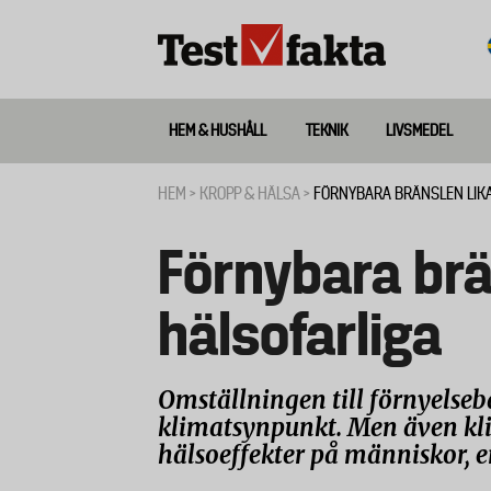
Hoppa
till
huvudinnehåll
HEM & HUSHÅLL
TEKNIK
LIVSMEDEL
Huvudmeny
ny
HEM
KROPP & HÄLSA
FÖRNYBARA BRÄNSLEN LIK
Länkstig
Förnybara brä
hälsofarliga
Omställningen till förnyelseb
klimatsynpunkt. Men även kl
hälsoeffekter på människor, e