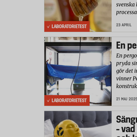
svenska 
processa
23 APRIL
LABORATORIETEST
En pe
En pergo
pryda si
gör det i
vinner P
konstruk
21 MAJ 202
LABORATORIETEST
Säng
– vad