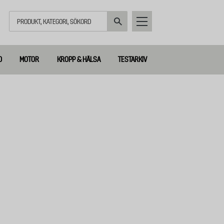
Sök
D
MOTOR
KROPP & HÄLSA
TESTARKIV