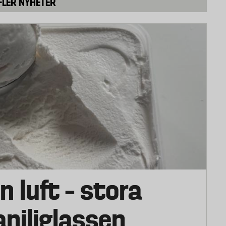
FLER NYHETER
n luft – stora
vaniljglassen