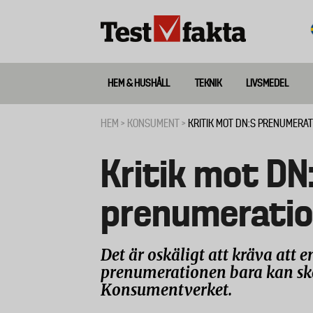
Hoppa
till
huvudinnehåll
HEM & HUSHÅLL
TEKNIK
LIVSMEDEL
Huvudmeny
ny
HEM
KONSUMENT
KRITIK MOT DN:S PRENUMERAT
Länkstig
Kritik mot DN
prenumeration
Det är oskäligt att kräva att
prenumerationen bara kan ske 
Konsumentverket.