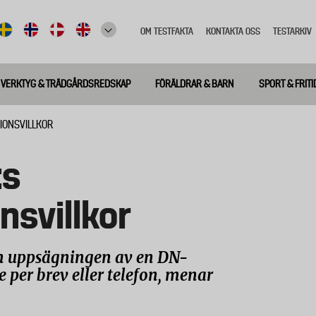
OM TESTFAKTA
KONTAKTA OSS
TESTARKIV
Top
meny
VERKTYG & TRÄDGÅRDSREDSKAP
FÖRÄLDRAR & BARN
SPORT & FRITI
IONSVILLKOR
:s
svillkor
 en uppsägningen av en DN-
per brev eller telefon, menar