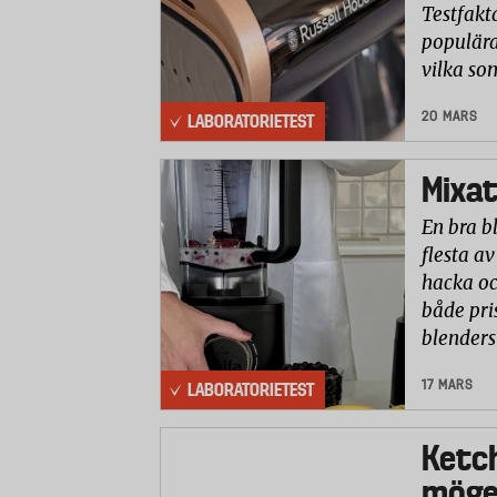
Testfakt
populära
vilka so
20 MARS
LABORATORIETEST
Mixat
En bra b
flesta av
hacka oc
både pri
blenders
17 MARS
LABORATORIETEST
Ketc
möge