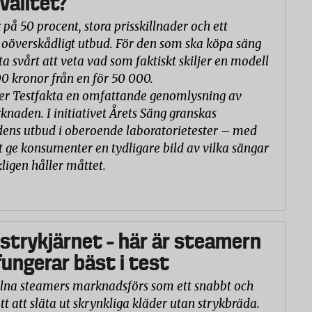
valitet?
 på 50 procent, stora prisskillnader och ett
oöverskådligt utbud. För den som ska köpa säng
ta svårt att veta vad som faktiskt skiljer en modell
00 kronor från en för 50 000.
er Testfakta en omfattande genomlysning av
naden. I initiativet Årets Säng granskas
ns utbud i oberoende laboratorietester – med
t ge konsumenter en tydligare bild av vilka sängar
ligen håller måttet.
 strykjärnet – här är steamern
ungerar bäst i test
na steamers marknadsförs som ett snabbt och
tt att släta ut skrynkliga kläder utan strykbräda.