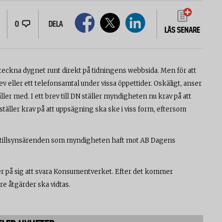
0
DELA
LÄS SENARE
eckna dygnet runt direkt på tidningens webbsida. Men för att
eller ett telefonsamtal under vissa öppettider. Oskäligt, anser
 med. I ett brev till DN ställer myndigheten nu krav på att
täller krav på att uppsägning ska ske i viss form, eftersom
re tillsynsärenden som myndigheten haft mot AB Dagens
er på sig att svara Konsumentverket. Efter det kommer
re åtgärder ska vidtas.