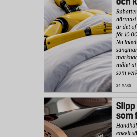
och k
Rabatter
närmast 
är det of
för 10 0
Nu inled
sängmark
marknade
målet at
som verk
24 MARS
Slipp
som f
Handhåll
enkelt sä