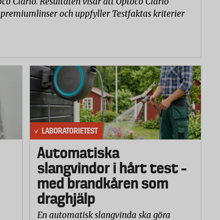
co Clario. Resultaten visar att Optoco Clario
 premiumlinser och uppfyller Testfaktas kriterier
LABORATORIETEST
Automatiska
slangvindor i hårt test –
med brandkåren som
draghjälp
En automatisk slangvinda ska göra