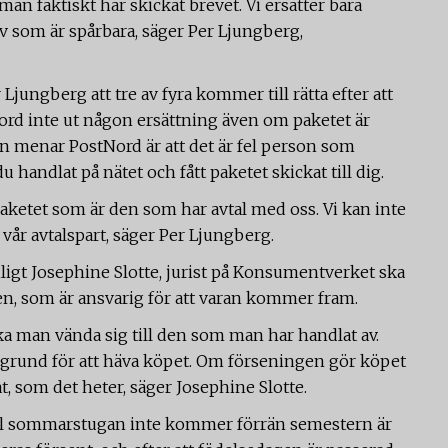
t man faktiskt har skickat brevet. Vi ersätter bara
 som är spårbara, säger Per Ljungberg,
jungberg att tre av fyra kommer till rätta efter att
ord inte ut någon ersättning även om paketet är
gen menar PostNord är att det är fel person som
u handlat på nätet och fått paketet skickat till dig.
aketet som är den som har avtal med oss. Vi kan inte
vår avtalspart, säger Per Ljungberg.
gt Josephine Slotte, jurist på Konsumentverket ska
ren, som är ansvarig för att varan kommer fram.
ska man vända sig till den som man har handlat av.
ra grund för att häva köpet. Om förseningen gör köpet
, som det heter, säger Josephine Slotte.
till sommarstugan inte kommer förrän semestern är