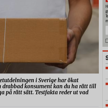
H
g
T
m
tutdelningen i Sverige har ökat
m drabbad konsument kan du ha rätt till
 på rätt sätt. Testfakta reder ut vad