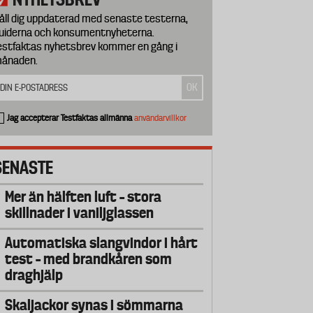
åll dig uppdaterad med senaste testerna,
uiderna och konsumentnyheterna.
estfaktas nyhetsbrev kommer en gång i
ånaden.
Jag accepterar Testfaktas allmänna
användarvillkor
SENASTE
Mer än hälften luft – stora
skillnader i vaniljglassen
Automatiska slangvindor i hårt
test – med brandkåren som
draghjälp
Skaljackor synas i sömmarna