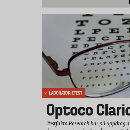
använda klagomålen som grund för tillsynsåtgär
vända dig till Konsumentverket med klagomål.
Olika regler beroende på vem som skickar
Om du köper en vara på distans är det f
varan kommer fram. Konsumentköplagen 
leveransproblem kan du i vissa fall häv
Om du själv anlitar ett post- eller frakt
så länge de inte är oskäliga. Läs avtalen
tjänster.
Till exempel: För paket som skickas 
att konsumenten reklamerat den uteblivna lever
LABORATORIETEST
leta. Kommer inte paketet innan dess har du rät
du kan styrka värdet med kvitto. (Maxbelopp n
Optoco Clari
Källor: Konsumentverket, PTS, PostNord
.
Testfakta Research har på uppdrag a