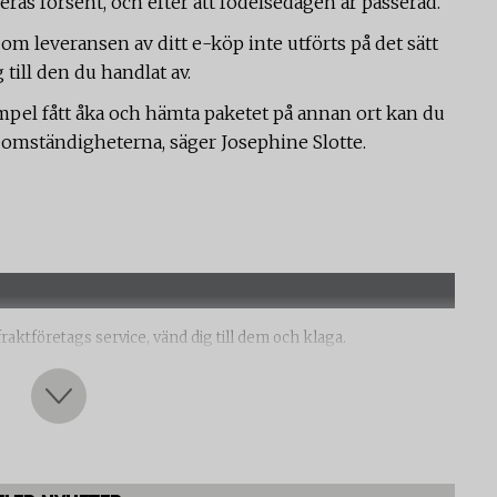
eras försent, och efter att födelsedagen är passerad.
om leveransen av ditt e-köp inte utförts på det sätt
till den du handlat av.
xempel fått åka och hämta paketet på annan ort kan du
på omständigheterna, säger Josephine Slotte.
aktföretags service, vänd dig till dem och klaga.
ller skadade försändelser, måste du dock vända dig till den du
 du handlat av.
har anmält ditt klagomål kan du göra en anmälan till Post- och
operatörerna. PTS kan inte ingripa i enskilda fall men kan