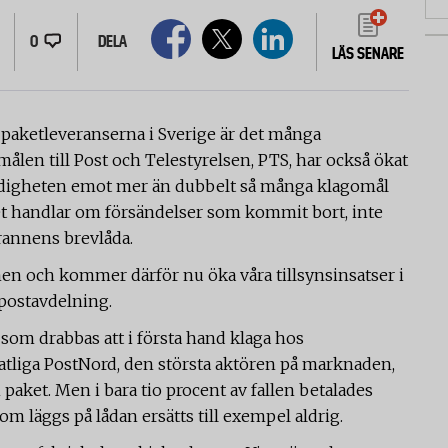
0
DELA
LÄS SENARE
 paketleveranserna i Sverige är det många
len till Post och Telestyrelsen, PTS, har också ökat
myndigheten emot mer än dubbelt så många klagomål
t handlar om försändelser som kommit bort, inte
grannens brevlåda.
men och kommer därför nu öka våra tillsynsinsatser i
 postavdelning.
 drabbas att i första hand klaga hos
tatliga PostNord, den största aktören på marknaden,
aket. Men i bara tio procent av fallen betalades
m läggs på lådan ersätts till exempel aldrig.