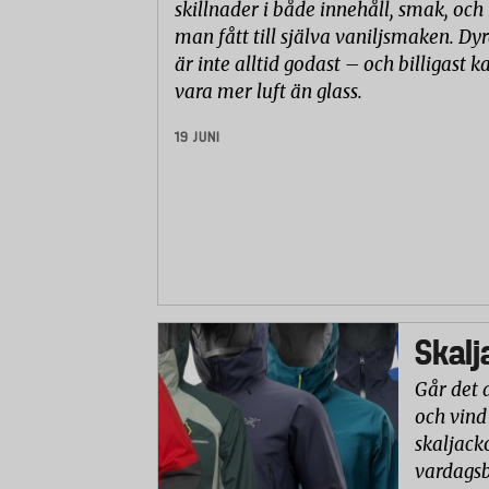
skillnader i både innehåll, smak, och
man fått till själva vaniljsmaken. Dyr
är inte alltid godast – och billigast k
vara mer luft än glass.
19 JUNI
Skalj
Går det 
och vind
skaljack
vardagsb