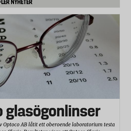
FLER NYHETER
der. När det gäller fraktföretag som DHL, UPS m.fl. ska du
öretaget som skickat den som är ansvarig för att
och distansavtalslagen gäller. Vid försening eller
a köpet eller få ersättning för egna merkostnader.
företag gäller avtalsvillkoren hos de olika företagen,
, de kan variera hos olika företag och för olika
av privatpersoner med PostNord finns en leveransgaranti. Från
ansen har PostNord 30 dagar (60 för utrikespaket) på sig att
t att få fraktkostnaden tillbaka och ersättning för innehållet om
ormalt 50 000).
o glasögonlinser
v Optoco AB låtit ett oberoende laboratorium testa