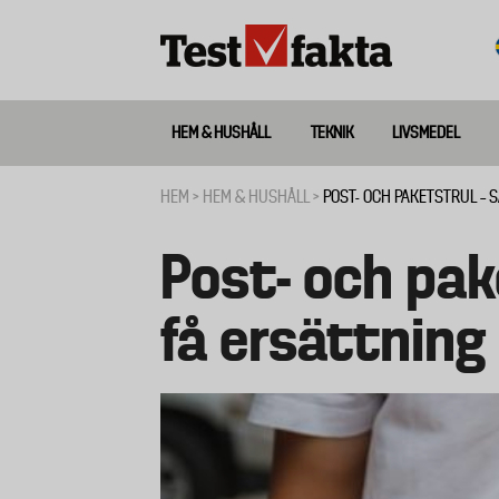
Hoppa
till
huvudinnehåll
HEM & HUSHÅLL
TEKNIK
LIVSMEDEL
Huvudmeny
ny
HEM
HEM & HUSHÅLL
POST- OCH PAKETSTRUL – 
Länkstig
Post- och pak
få ersättning