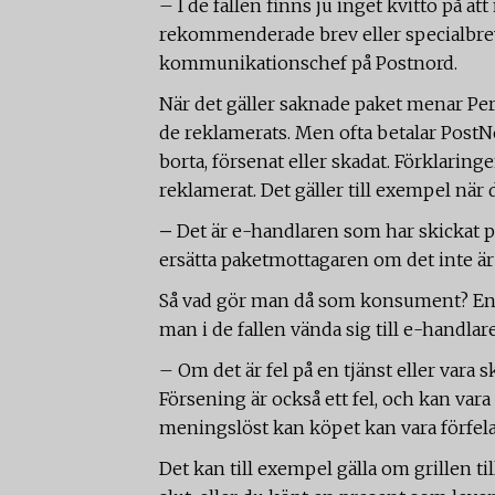
– I de fallen finns ju inget kvitto på at
rekommenderade brev eller specialbrev
kommunikationschef på Postnord.
När det gäller saknade paket menar Per L
de reklamerats. Men ofta betalar PostN
borta, försenat eller skadat. Förklarin
reklamerat. Det gäller till exempel när d
–
Det är e-handlaren som har skickat p
ersätta paketmottagaren om det inte är 
Så vad gör man då som konsument? Enli
man i de fallen vända sig till e-handla
– Om det är fel på en tjänst eller vara 
Försening är också ett fel, och kan va
meningslöst kan köpet kan vara förfelat
Det kan till exempel gälla om grillen 