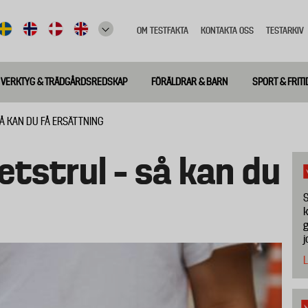
OM TESTFAKTA
KONTAKTA OSS
TESTARKIV
Top
meny
VERKTYG & TRÄDGÅRDSREDSKAP
FÖRÄLDRAR & BARN
SPORT & FRITI
SÅ KAN DU FÅ ERSÄTTNING
etstrul – så kan du
S
k
g
j
L