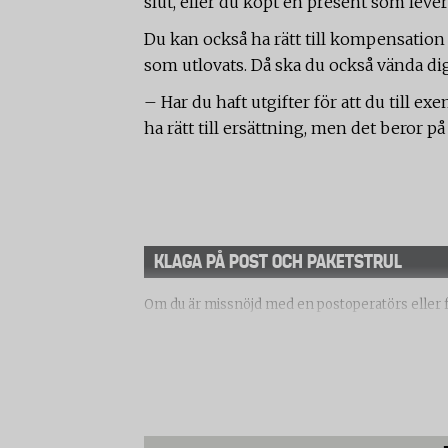
slut, eller du köpt en present som lever
Du kan också ha rätt till kompensation 
som utlovats. Då ska du också vända dig 
– Har du haft utgifter för att du till e
ha rätt till ersättning, men det beror 
KLAGA PÅ POST OCH PAKETSTRUL
Om du är missnöjd med en postoperatörs eller fr
För att få ersättning för försvunna, försenade e
har avtal med. Vi e-handel betyder det företaget
Har du inte fått hjälp av postoperatören när du 
telestyrelsen
,
PTS, som sköter tillsynen av post