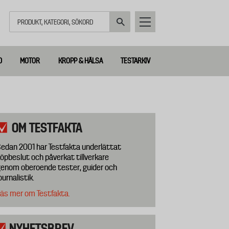
Sök
D
MOTOR
KROPP & HÄLSA
TESTARKIV
OM TESTFAKTA
edan 2001 har Testfakta underlättat
öpbeslut och påverkat tillverkare
enom oberoende tester, guider och
ournalistik.
äs mer om Testfakta.
NYHETSBREV