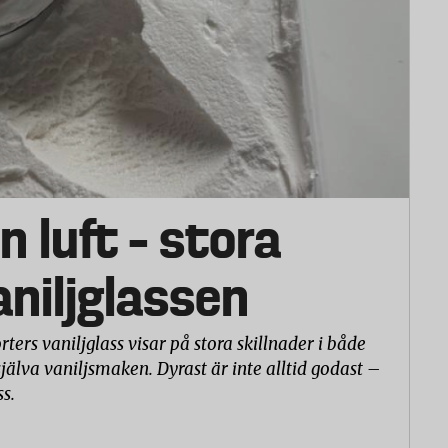
n luft – stora
ka uppkomsten av grå hinna
vaniljglassen
ade rester
).
rters vaniljglass visar på stora skillnader i både
själva vaniljsmaken. Dyrast är inte alltid godast –
ss.
 olika typer av matrester och fläckar som utifrån sin
ier: blekbara, proteinbaserade, stärkelsebaserade och