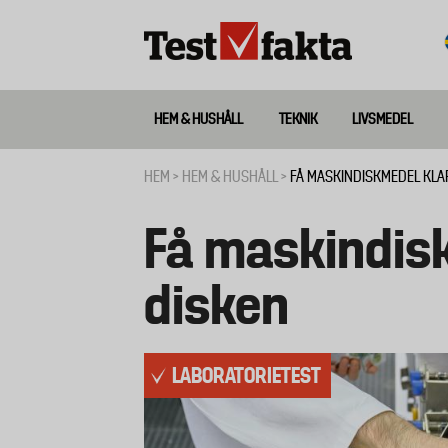
Hoppa
till
huvudinnehåll
HEM & HUSHÅLL
TEKNIK
LIVSMEDEL
Huvudmeny
ny
HEM
HEM & HUSHÅLL
FÅ MASKINDISKMEDEL KLA
Länkstig
Få maskindisk
disken
LABORATORIETEST