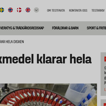
OM TESTFAKTA
KONTAKTA OSS
TESTARKIV
Top
meny
VERKTYG & TRÄDGÅRDSREDSKAP
FÖRÄLDRAR & BARN
SPORT & FRITI
RAR HELA DISKEN
medel klarar hela
S
k
g
j
L