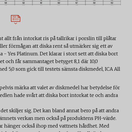
llt från intorkat ris på tallrikar i porslin till plåtar
ller förmågan att diska rent så utmärker sig ett av
 Yes Platinum. Det klarar i stort sett att diska bort
stet och får sammantaget betyget 8,1 där 10,0
ed 5,0 som gick till testets sämsta diskmedel, ICA All
pelvis märka att valet av diskmedel har betydelse för
dlen hade svårt att diska bort intorkat te och andra
r det skiljer sig. Det kan bland annat bero på att andra
ngsämnets verkan men också på produktens PH-värde.
äckar hänger också ihop med vattnets hårdhet. Med