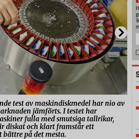
H
g
T
m
ande test av maskindiskmedel har nio av
arknaden jämförts. I testet har
askiner fulla med smutsiga tallrikar,
är diskat och klart framstår ett
bättre på det mesta.