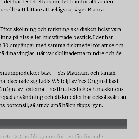
i det här testet eftersom det framför allt är den
nerellt sett lättare att avlägsna, säger Bianca
 Efter sköljning och torkning ska disken helst vara
inna på glas eller missfärgade bestick. I det här
i 30 omgångar med samma diskmedel för att se om
på dina vinglas. Här var skillnaderna mindre och de
remiumprodukter bäst – Yes Platinum och Finish
a placerade sig Lidls W5 följt av Yes Original bäst.
å några av testerna - rostfria bestick och maskinens
repad användning och diskmedlet har också svårt att
s bottensil, så att de små hålen täpps igen.
Procter & Gamble genomfört ett jämförande