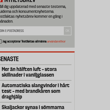
åll dig uppdaterad med senaste testerna,
uiderna och konsumentnyheterna.
estfaktas nyhetsbrev kommer en gång i
ånaden.
Jag accepterar Testfaktas allmänna
användarvillkor
SENASTE
Mer än hälften luft – stora
skillnader i vaniljglassen
Automatiska slangvindor i hårt
test – med brandkåren som
draghjälp
Skaljackor synas i sömmarna