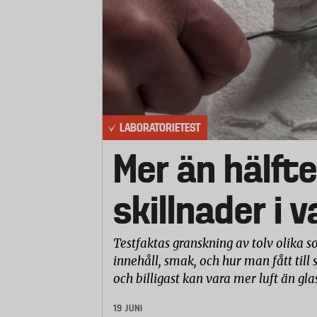
W5 All in 1
Yes Original
Yes Platinum
Laboratorietestet består av fem delar:
LABORATORIETEST
Rengöringseffektivitet
Mer än hälfte
Glans del 1: Sköljningseffektivitet
Glans del 2: Förmågan att motver
skillnader i 
Förmågan att eliminera fettbaser
Missfärgning av rostfritt stål
Testerna utförs i mjukare vatten (6 dH
Testfaktas granskning av tolv olika so
innehåll, smak, och hur man fått till 
Rengöringseffektivitet
och billigast kan vara mer luft än gla
Rengöringseffektiviteten testas på åtta
komposition kan delas in i fyra kategor
19 JUNI