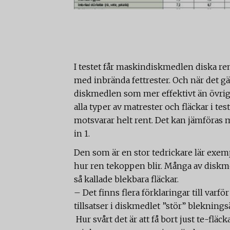
I testet får maskindiskmedlen diska rent a
med inbrända fettrester. Och när det gä
diskmedlen som mer effektivt än övriga -
alla typer av matrester och fläckar i te
motsvarar helt rent. Det kan jämföras m
in 1.
Den som är en stor tedrickare lär exem
hur ren tekoppen blir. Många av diskme
så kallade blekbara fläckar.
– Det finns flera förklaringar till varfö
tillsatser i diskmedlet ”stör” blekni
Hur svårt det är att få bort just te-fl