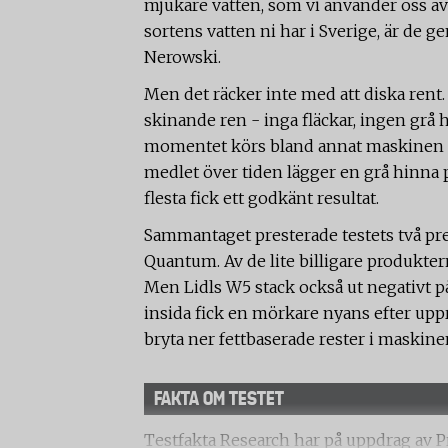
mjukare vatten, som vi använder oss av 
sortens vatten ni har i Sverige, är de ge
Nerowski.
Men det räcker inte med att diska rent.
skinande ren - inga fläckar, ingen grå h
momentet körs bland annat maskinen 
medlet över tiden lägger en grå hinna 
flesta fick ett godkänt resultat.
Sammantaget presterade testets två p
Quantum. Av de lite billigare produktern
Men Lidls W5 stack också ut negativt p
insida fick en mörkare nyans efter upp
bryta ner fettbaserade rester i maskinen
FAKTA OM TESTET
Testfakta Research har på uppdrag av 