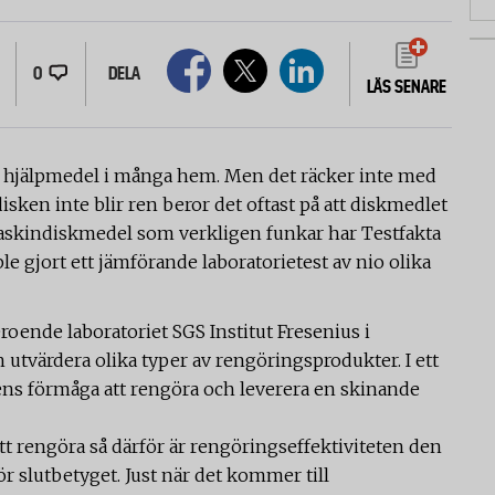
0
DELA
LÄS SENARE
t hjälpmedel i många hem. Men det räcker inte med
isken inte blir ren beror det oftast på att diskmedlet
a maskindiskmedel som verkligen funkar har Testfakta
e gjort ett jämförande laboratorietest av nio olika
eroende laboratoriet SGS Institut Fresenius i
h utvärdera olika typer av rengöringsprodukter. I ett
ns förmåga att rengöra och leverera en skinande
tt rengöra så därför är rengöringseffektiviteten den
ör slutbetyget. Just när det kommer till