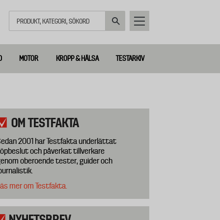
Sök
D
MOTOR
KROPP & HÄLSA
TESTARKIV
OM TESTFAKTA
edan 2001 har Testfakta underlättat
öpbeslut och påverkat tillverkare
enom oberoende tester, guider och
ournalistik.
äs mer om Testfakta.
NYHETSBREV