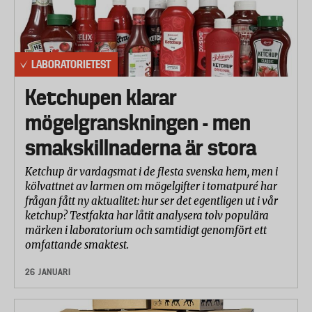
LABORATORIETEST
Ketchupen klarar
mögelgranskningen - men
smakskillnaderna är stora
Ketchup är vardagsmat i de flesta svenska hem, men i
kölvattnet av larmen om mögelgifter i tomatpuré har
frågan fått ny aktualitet: hur ser det egentligen ut i vår
ketchup? Testfakta har låtit analysera tolv populära
märken i laboratorium och samtidigt genomfört ett
omfattande smaktest.
26 JANUARI