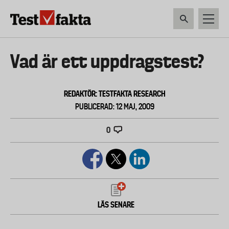
Hoppa
till
huvudinnehåll
HEM & HUSHÅLL
TEKNIK
LIVSMEDEL
VERKTYG & TRÄDGÅRDSREDSK
Huvudmeny
Vad är ett uppdragstest?
ny
REDAKTÖR: TESTFAKTA RESEARCH
PUBLICERAD: 12 MAJ, 2009
0
LÄS SENARE