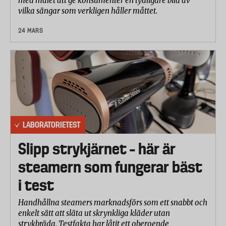
med målet att ge konsumenter en tydligare bild av
vilka sängar som verkligen håller måttet.
24 MARS
LABORATORIETEST
Slipp strykjärnet – här är
steamern som fungerar bäst
i test
Handhållna steamers marknadsförs som ett snabbt och
enkelt sätt att släta ut skrynkliga kläder utan
strykbräda. Testfakta har låtit ett oberoende