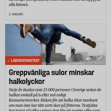
alla kraven.
2 JANUARI
LABORATORIETEST
Greppvänliga sulor minskar
halkolyckor
Varje år skadas runt 25 000 personer i Sverige sedan de
halkat omkull på is eller snö enligt
Konsumentverket. Risken för att halka ökar markant
om man inte har rätt sorts skor på fötterna. Testfakta
har testat 40 olika sorters skor för att avgöra vilka som