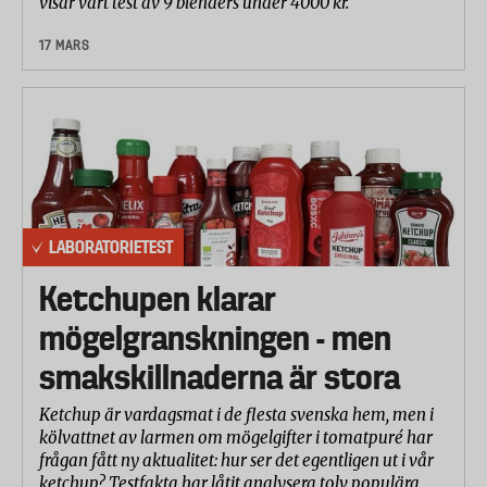
visar vårt test av 9 blenders under 4000 kr.
17 MARS
LABORATORIETEST
Ketchupen klarar
mögelgranskningen - men
smakskillnaderna är stora
Ketchup är vardagsmat i de flesta svenska hem, men i
kölvattnet av larmen om mögelgifter i tomatpuré har
frågan fått ny aktualitet: hur ser det egentligen ut i vår
ketchup? Testfakta har låtit analysera tolv populära