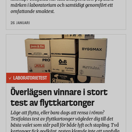
märken i laboratorium och samtidigt genomfört ett
omfattande smaktest.
26 JANUARI
LABORATORIETEST
Överlägsen vinnare i stort
test av flyttkartonger
Läge att flytta, eller bara dags att rensa i röran?
Testfaktas test av flyttkartonger vägleder dig till det
bästa valet som står pall för både lyft och stapling. Två
kartonger fick godkänt, resten klarade inte att uppfylla