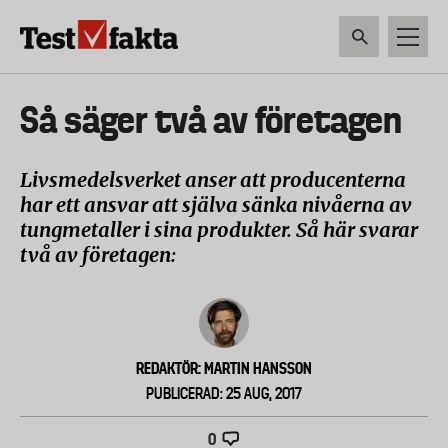
Hoppa
till
huvudinnehåll
HEM & HUSHÅLL
TEKNIK
LIVSMEDEL
VERKTYG & TRÄDGÅRDSREDSK
Huvudmeny
Så säger två av företagen
ny
Livsmedelsverket anser att producenterna
har ett ansvar att själva sänka nivåerna av
tungmetaller i sina produkter. Så här svarar
två av företagen:
REDAKTÖR: MARTIN HANSSON
PUBLICERAD: 25 AUG, 2017
0